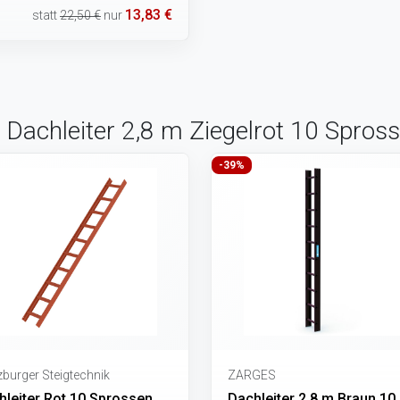
13,83 €
statt
22,50 €
nur
 Dachleiter 2,8 m Ziegelrot 10 Spros
-39%
burger Steigtechnik
ZARGES
hleiter Rot 10 Sprossen
Dachleiter 2,8 m Braun 10