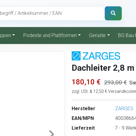
reppen
Podeste und Plattformen
Gerüste
BG Bau 
Dachleiter 2,8 m
180,10 €
293,00 €
Si
zzgl. USt. & 12,50 € Versandkoste
Hersteller
ZARGES
EAN/MPN
40038664
Lieferzeit
7 - 9 Wer