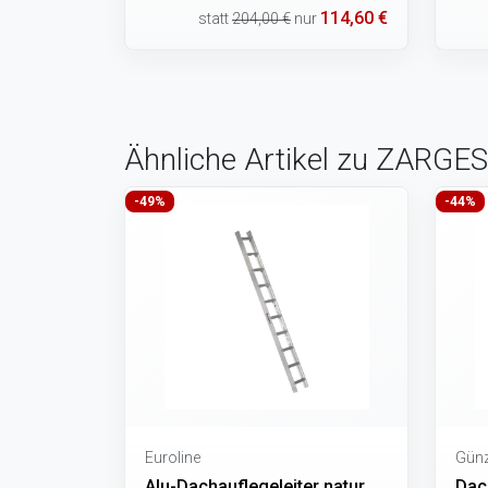
114,60 €
statt
204,00 €
nur
Ähnliche Artikel zu ZARGES
-49%
-44%
Euroline
Günz
Alu-Dachauflegeleiter natur
Dac