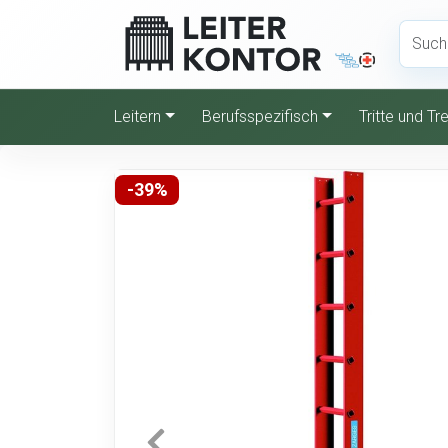
Leitern
Berufsspezifisch
Tritte und T
-39%