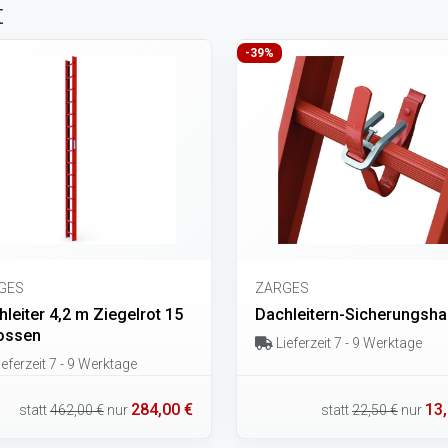
t
-39%
GES
ZARGES
leiter 4,2 m Ziegelrot 15
Dachleitern-Sicherungsh
ossen
Lieferzeit 7 - 9 Werktage
eferzeit 7 - 9 Werktage
284,00 €
13,
statt
462,00 €
nur
statt
22,50 €
nur