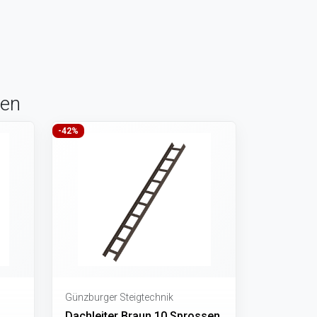
sen
-42%
Günzburger Steigtechnik
Dachleiter Braun 10 Sprossen