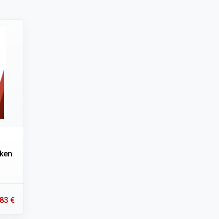
aken
83 €