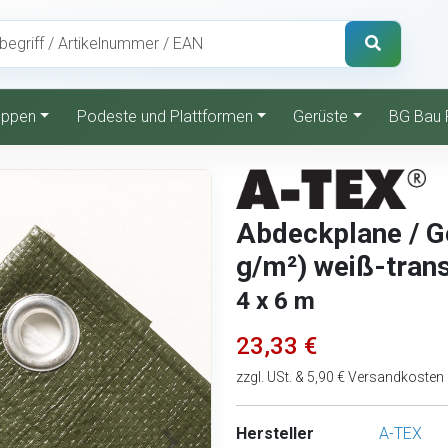
reppen
Podeste und Plattformen
Gerüste
BG Bau 
Abdeckplane / G
g/m²) weiß-tran
4 x 6 m
23,33 €
zzgl. USt. & 5,90 € Versandkosten
Hersteller
A-TEX