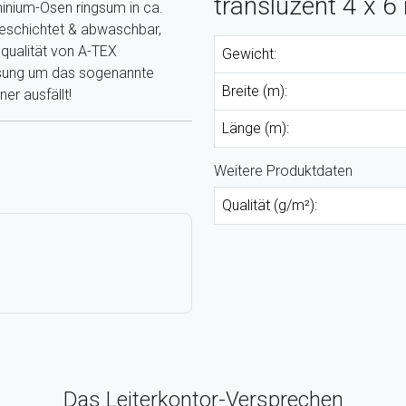
transluzent 4 x 6
minium-Ösen ringsum in ca.
eschichtet & abwaschbar,
nqualität von A-TEX
Gewicht:
ssung um das sogenannte
Breite (m):
er ausfällt!
Länge (m):
Weitere Produktdaten
Qualität (g/m²):
Das Leiterkontor-Versprechen