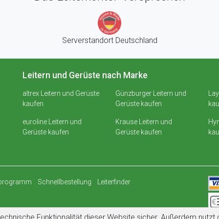
Serverstandort Deutschland
Leitern und Gerüste nach Marke
altrex Leitern und Gerüste
Günzburger Leitern und
Lay
kaufen
Gerüste kaufen
kau
euroline Leitern und
Krause Leitern und
Hym
Gerüste kaufen
Gerüste kaufen
kau
rprogramm
Schnellbestellung
Leiterfinder
echnische Funktionalität dieser Website sicher. Außerdem nutz