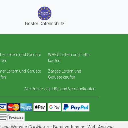
Bester Datenschutz
her Leitern und Gerüste
WAKÜ Leitern und Tritte
fen
kaufen
er Leitern und Gerüste
Zarges Leitern und
fen
Gerüste kaufen
Alle Preise zzgl. USt. und
Versandkosten
t diese Website Cookies zur Benutzerführung, Web-Analyse