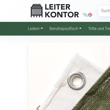
Leitern
Berufsspezifisch
Tritte und T