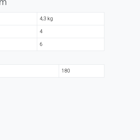
 m
4,3 kg
4
6
180