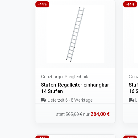
-44%
-44%
Günzburger Steigtechnik
Günz
Stufen-Regalleiter einhängbar
Stu
14 Stufen
16 
Lieferzeit 6 - 8 Werktage
Li
284,00 €
statt
505,00 €
nur