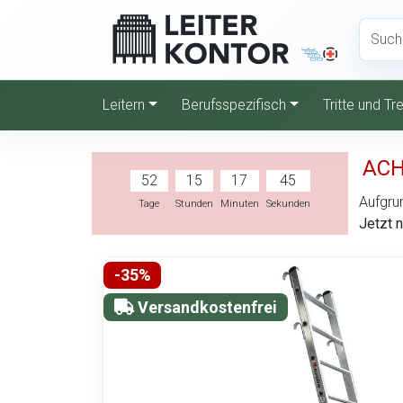
Leitern
Berufsspezifisch
Tritte und T
ACH
52
15
17
44
Aufgrun
Tage
Stunden
Minuten
Sekunden
Jetzt 
-35%
Versandkostenfrei