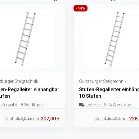
-44%
burger Steigtechnik
Günzburger Steigtechnik
fen-Regalleiter einhängbar
Stufen-Regalleiter einhän
tufen
10 Stufen
eferzeit 6 - 8 Werktage
Lieferzeit 6 - 8 Werktage
207,00 €
228,
statt
358,00 €
nur
statt
406,00 €
nur