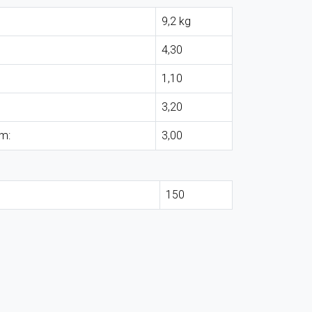
9,2 kg
4,30
1,10
3,20
m:
3,00
150