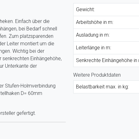
Gewicht:
otheken. Einfach über die
Arbeitshöhe in m:
hängen, bei Bedarf schnell
Ausladung in m:
fen. Zum platzsparenden
er Leiter montiert um die
Leiterlänge in m:
ingen. Wichtig bei der
r senkrechten Einhängehöhe,
Senkrechte Einhängehöhe in 
ur Unterkante der
Weitere Produktdaten
fter Stufen-Holmverbindung
Belastbarkeit max. in kg:
bstellhaken D= 60mm
teller gefertigt.