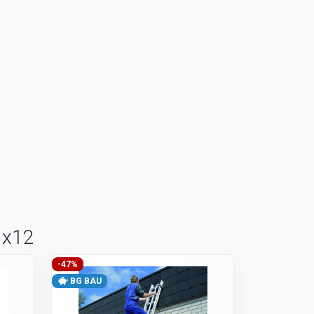
1x12
-47%
BG BAU