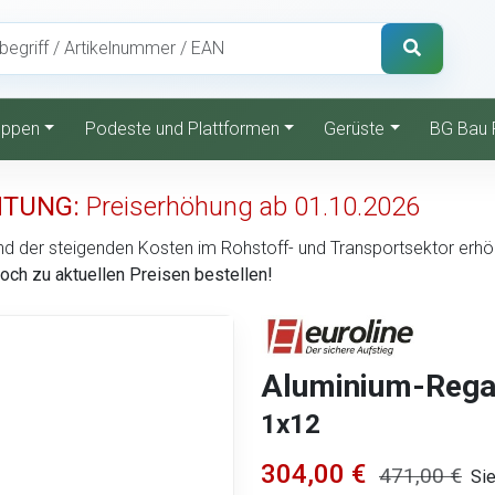
reppen
Podeste und Plattformen
Gerüste
BG Bau 
TUNG:
Preiserhöhung ab 01.10.2026
d der steigenden Kosten im Rohstoff- und Transportsektor erhöht 
noch zu aktuellen Preisen bestellen!
Aluminium-Regal
1x12
304,00 €
471,00 €
Si