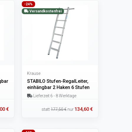
-24%
Versandkostenfrei
Krause
gbar
STABILO Stufen-RegalLeiter,
einhängbar 2 Haken 6 Stufen
Lieferzeit 6 - 8 Werktage
00 €
134,60 €
statt
177,50 €
nur