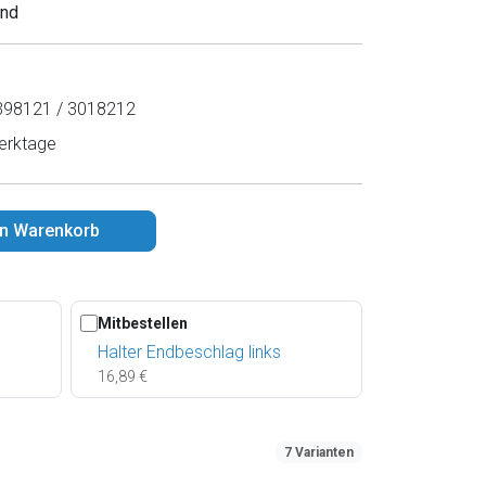
and
98121 / 3018212
erktage
en Warenkorb
Mitbestellen
Halter Endbeschlag links
16,89 €
7 Varianten