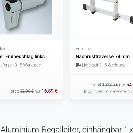
line
Euroline
ter Endbeschlag links
Nachrüsttraverse 74 mm
eferzeit 3 - 5 Werktage
Lieferzeit 3 - 5 Werktage
54,
statt
103,00 €
nur
16,89 €
statt
32,00 €
nur
Möglicher Fördervorteil 27
e Aluminium-Regalleiter, einhängbar 1