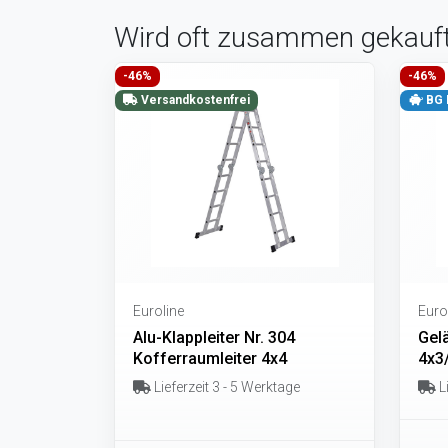
Wird oft zusammen gekauf
-46%
-46%
Versandkostenfrei
BG 
Euroline
Euro
Alu-Klappleiter Nr. 304
Gelä
Kofferraumleiter 4x4
4x3
Lieferzeit 3 - 5 Werktage
Li