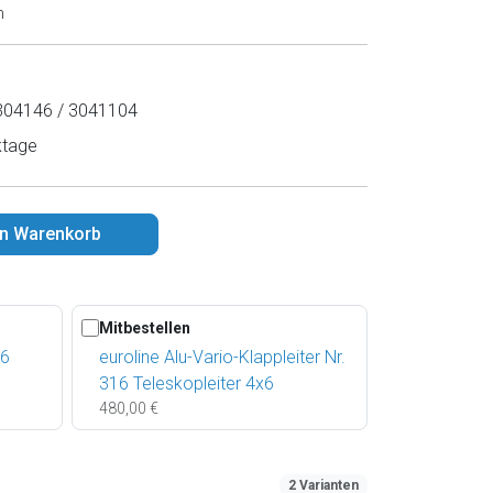
n
04146 / 3041104
ktage
en Warenkorb
Mitbestellen
16
euroline Alu-Vario-Klappleiter Nr.
316 Teleskopleiter 4x6
480,00 €
2 Varianten