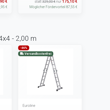
90 €
175,10 €
statt
329,00 €
nur
,95 €
Möglicher Fördervorteil 87,55 €
 4x4 - 2,00 m
-46%
Versandkostenfrei
Euroline