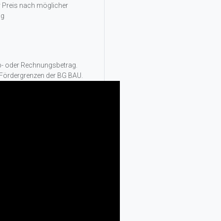
r Preis nach möglicher
ng
rb- oder Rechnungsbetrag.
 Fördergrenzen der BG BAU.