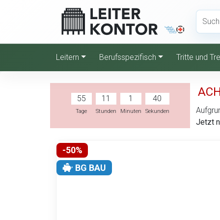
Leitern
Berufsspezifisch
Tritte und T
ACH
55
11
1
39
Aufgrun
Tage
Stunden
Minuten
Sekunden
Jetzt 
-50%
BG BAU