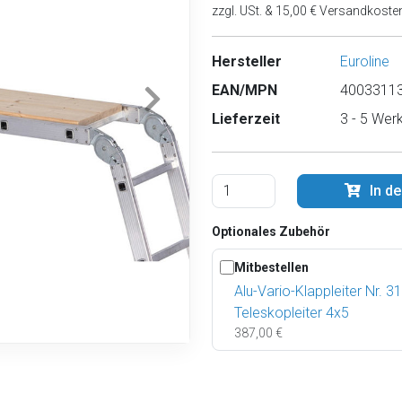
zzgl. USt. & 15,00 € Versandkoste
Hersteller
Euroline
EAN/MPN
40033113
Lieferzeit
3 - 5 Wer
In d
Optionales Zubehör
Mitbestellen
Alu-Vario-Klappleiter Nr. 3
Teleskopleiter 4x5
387,00 €