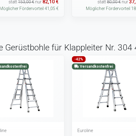
82,10 €
37,
statt
153,00 €
nur
statt
80,00 €
nur
Möglicher Fördervorteil 41,05 €
Möglicher Fördervorteil 18
e Gerüstbohle für Klappleiter Nr. 304
-42%
sandkostenfrei
Versandkostenfrei
line
Euroline