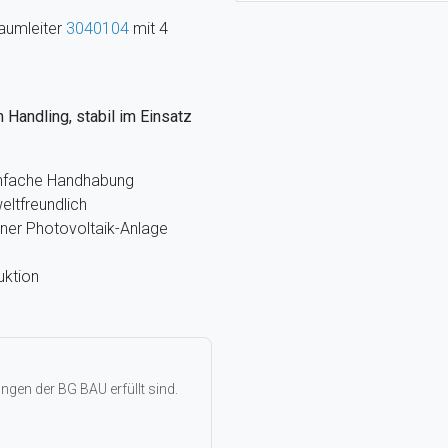
raumleiter
3040104
mit 4
m Handling, stabil im Einsatz
infache Handhabung
eltfreundlich
ner Photovoltaik-Anlage
uktion
gen der BG BAU erfüllt sind.