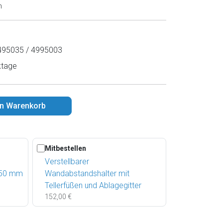
n
95035 / 4995003
ktage
en Warenkorb
Mitbestellen
Verstellbarer
850 mm
Wandabstandshalter mit
Tellerfüßen und Ablagegitter
152,00 €