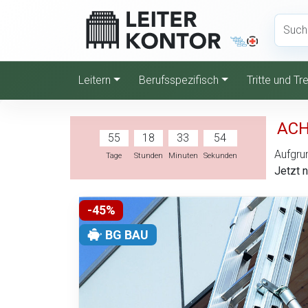
Leitern
Berufsspezifisch
Tritte und T
ACH
55
18
33
53
Aufgrun
Tage
Stunden
Minuten
Sekunden
Jetzt 
-45%
BG BAU