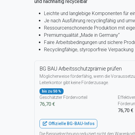
und nachhaltig recycelbar
Leichte und langlebige Komponenten für e
Je nach Ausführung recyclingfähig und umw
Ressourcenschonende Produktion mit eige
Premiumqualität „Made in Germany“
Faire Arbeitsbedingungen und sichere Prod
Recyclingfähige, styroporfreie Verpackung
BG BAU Arbeitsschutzprämie prüfen
Möglicherweise förderfähig, wenn die Voraussetzun
Leiterkontor gibt keine Förderzusage.
bis zu 50 %
Geschätzter Fördervorteil
Effektive
76,70 €
Förderu
76,70 €
Offizielle BG-BAU-Infos
Die Beispielrechnung reduziert nicht den Warenko