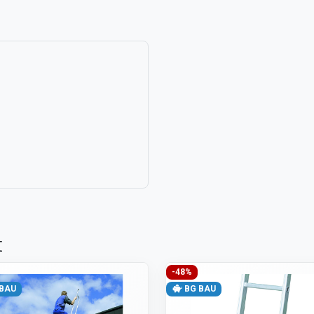
t
-48%
BAU
BG BAU