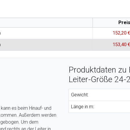
Prei
n
152,20 
n
153,40 
Produktdaten zu E
Leiter-Größe 24-
Gewicht:
Länge in m:
n kann es beim Hinauf- und
er kommen. Außerdem werden
urchgebogen. Um dem
nd rechts an der Leiter in