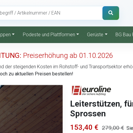
reppen
Podeste und Plattformen
Gerüste
BG Bau 
TUNG:
Preiserhöhung ab 01.10.2026
d der steigenden Kosten im Rohstoff- und Transportsektor erhöht 
noch zu aktuellen Preisen bestellen!
Leiterstützen, f
Sprossen
153,40 €
279,00 €
Si