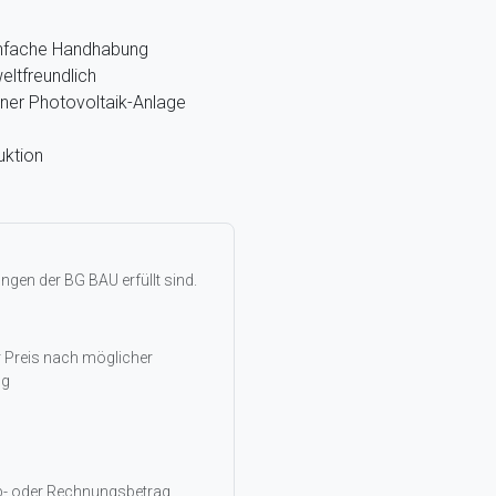
infache Handhabung
eltfreundlich
ner Photovoltaik-Anlage
uktion
gen der BG BAU erfüllt sind.
r Preis nach möglicher
ng
rb- oder Rechnungsbetrag.