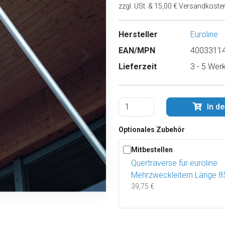
zzgl. USt. & 15,00 € Versandkoste
Hersteller
Euroline
EAN/MPN
40033114
Lieferzeit
3 - 5 Wer
In d
Optionales Zubehör
Mitbestellen
Quertraverse für euroline
Mehrzweckleitern Länge 
39,75 €