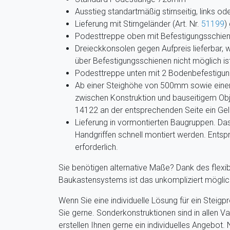
Ausstieg standartmäßig stirnseitig, links o
Lieferung mit Stirngeländer (Art. Nr.
51199
)
Podesttreppe oben mit Befestigungsschie
Dreieckkonsolen gegen Aufpreis lieferbar,
über Befestigungsschienen nicht möglich is
Podesttreppe unten mit 2 Bodenbefestigun
Ab einer Steighöhe von 500mm sowie eine
zwischen Konstruktion und bauseitigem Obj
14122 an der entsprechenden Seite ein Ge
Lieferung in vormontierten Baugruppen. Da
Handgriffen schnell montiert werden. Ents
erforderlich.
Sie benötigen alternative Maße? Dank des flexib
Baukastensystems ist das unkompliziert möglich.
Wenn Sie eine individuelle Lösung für ein Steig
Sie gerne. Sonderkonstruktionen sind in allen Va
erstellen Ihnen gerne ein individuelles Angebot.