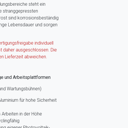
ungsbereiche steht ein
ie stranggepressten
rrost sind korrosionsbeständig
lange Lebensdauer und sorgen
ertigungsfreigabe individuell
st daher ausgeschlossen. Die
en Lieferzeit abweichen.
ge und Arbeitsplattformen
 und Wartungsbühnen)
luminium für hohe Sicherheit
Arbeiten in der Höhe
clingfähig
ung eigener Photovoltaik-