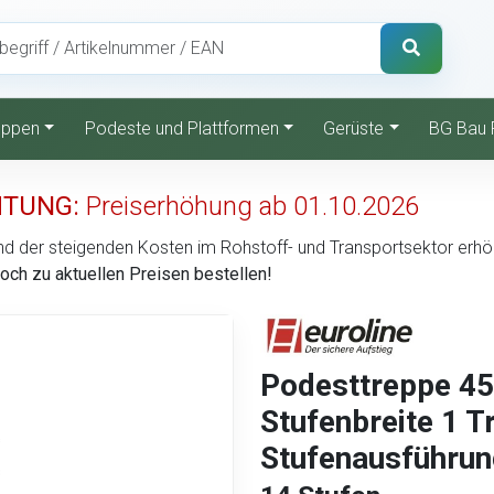
reppen
Podeste und Plattformen
Gerüste
BG Bau 
TUNG:
Preiserhöhung ab 01.10.2026
d der steigenden Kosten im Rohstoff- und Transportsektor erhöht 
noch zu aktuellen Preisen bestellen!
Podesttreppe 4
Stufenbreite 1 
Stufenausführung