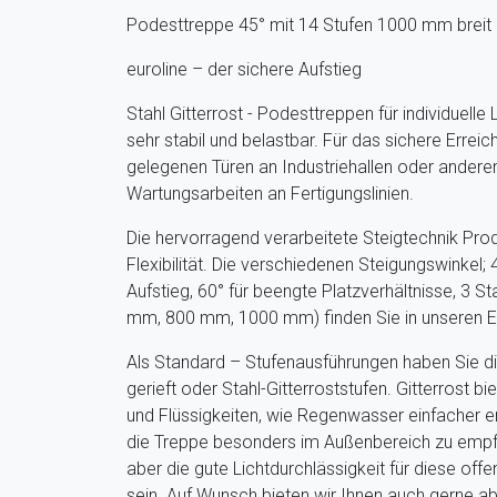
Podesttreppe 45° mit 14 Stufen 1000 mm breit
euroline – der sichere Aufstieg
Stahl Gitterrost - Podesttreppen für individuelle
sehr stabil und belastbar. Für das sichere Erre
gelegenen Türen an Industriehallen oder ander
Wartungsarbeiten an Fertigungslinien.
Die hervorragend verarbeitete Steigtechnik Prod
Flexibilität. Die verschiedenen Steigungswinkel;
Aufstieg, 60° für beengte Platzverhältnisse, 3 S
mm, 800 mm, 1000 mm) finden Sie in unseren Em
Als Standard – Stufenausführungen haben Sie di
gerieft oder Stahl-Gitterroststufen. Gitterrost b
und Flüssigkeiten, wie Regenwasser einfacher e
die Treppe besonders im Außenbereich zu empf
aber die gute Lichtdurchlässigkeit für diese off
sein. Auf Wunsch bieten wir Ihnen auch gerne 