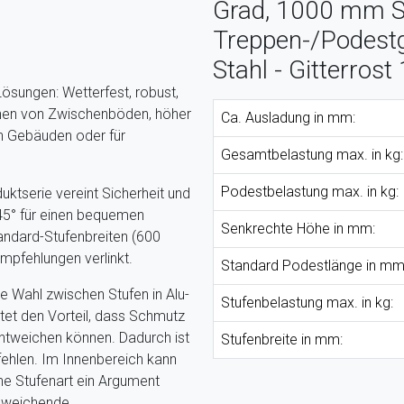
Grad, 1000 mm St
Treppen-/Podestg
Stahl - Gitterrost
 Lösungen: Wetterfest, robust,
ichen von Zwischenböden, höher
Ca. Ausladung in mm:
en Gebäuden oder für
Gesamtbelastung max. in kg:
Podestbelastung max. in kg:
uktserie vereint Sicherheit und
 45° für einen bequemen
Senkrechte Höhe in mm:
tandard-Stufenbreiten (600
pfehlungen verlinkt.
Standard Podestlänge in mm
e Wahl zwischen Stufen in Alu-
Stufenbelastung max. in kg:
ietet den Vorteil, dass Schmutz
ntweichen können. Dadurch ist
Stufenbreite in mm:
ehlen. Im Innenbereich kann
ene Stufenart ein Argument
abweichende