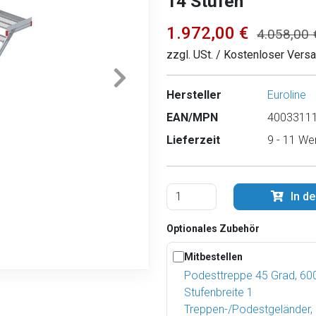
14 Stufen
1.972,00 €
4.058,00 
zzgl. USt. / Kostenloser Vers
Hersteller
Euroline
EAN/MPN
40033111
Lieferzeit
9 - 11 We
In d
Optionales Zubehör
Mitbestellen
Podesttreppe 45 Grad, 6
Stufenbreite 1
Treppen-/Podestgeländer,