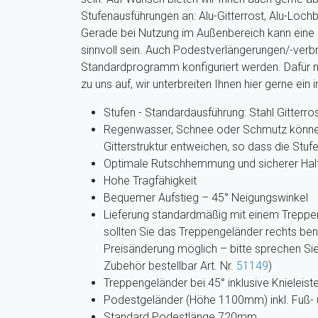
Stufenausführungen an: Alu-Gitterrost, Alu-Loch
Gerade bei Nutzung im Außenbereich kann eine
sinnvoll sein.
Auch Podestverlängerungen/-verb
Standardprogramm konfiguriert werden. Dafür n
zu uns auf, wir unterbreiten Ihnen hier gerne ein 
Stufen - Standardausführung: Stahl Gitterro
Regenwasser, Schnee oder Schmutz können
Gitterstruktur entweichen, so dass die Stuf
Optimale Rutschhemmung und sicherer Hal
Hohe Tragfähigkeit
Bequemer Aufstieg – 45° Neigungswinkel
Lieferung standardmäßig mit einem Treppeng
sollten Sie das Treppengeländer rechts benö
Preisänderung möglich – bitte sprechen Sie
Zubehör bestellbar Art. Nr.
51149
)
Treppengeländer bei 45° inklusive Knieleiste
Podestgeländer (Höhe 1100mm) inkl. Fuß- u
Standard Podestlänge 720mm