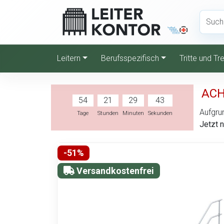
Leitern
Berufsspezifisch
Tritte und T
ACH
54
21
29
42
Aufgrun
Tage
Stunden
Minuten
Sekunden
Jetzt 
-51%
Versandkostenfrei