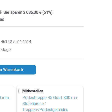
€
Sie sparen 2.086,00 € (51%)
and
46142 / 5114614
rktage
en Warenkorb
Mitbestellen
00 mm
Podesttreppe 45 Grad, 800 mm
Stufenbreite 1
Treppen-/Podestgeländer,