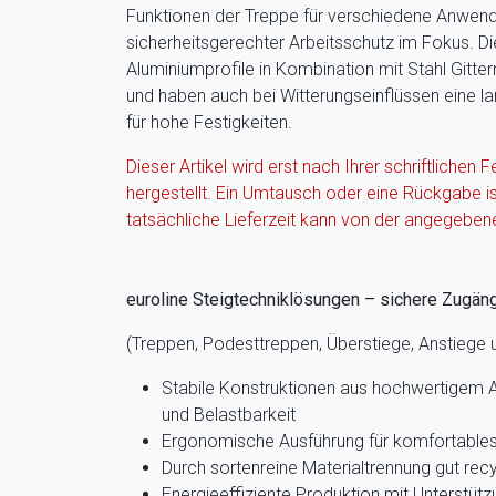
Funktionen der Treppe für verschiedene Anwend
sicherheitsgerechter Arbeitsschutz im Fokus. D
Aluminiumprofile in Kombination mit Stahl Gitte
und haben auch bei Witterungseinflüssen eine 
für hohe Festigkeiten.
Dieser Artikel wird erst nach Ihrer schriftlichen F
hergestellt. Ein Umtausch oder eine Rückgabe i
tatsächliche Lieferzeit kann von der angegeben
euroline Steigtechniklösungen – sichere Zugän
(Treppen, Podesttreppen, Überstiege, Anstiege
Stabile Konstruktionen aus hochwertigem A
und Belastbarkeit
Ergonomische Ausführung für komfortables 
Durch sortenreine Materialtrennung gut recy
Energieeffiziente Produktion mit Unterstütz