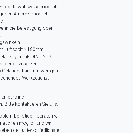
der rechts wahlweise möglich
gegen Aufpreis möglich
ne
 wenn die Befestigung oben
t
gswinkeln
m Luftspalt > 180mm,
ekt, ist gemäß DIN EN ISO
länder einzusetzen
s Geländer kann mit wenigen
prechendes Werkzeug ist
len euroline
 Bitte kontaktieren Sie uns.
problem benötigen, beraten wir
riationen möglich und wir
 Neben den unterschiedlichsten