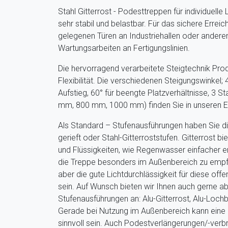
Stahl Gitterrost - Podesttreppen für individuelle
sehr stabil und belastbar. Für das sichere Erre
gelegenen Türen an Industriehallen oder ander
Wartungsarbeiten an Fertigungslinien.
Die hervorragend verarbeitete Steigtechnik Prod
Flexibilität. Die verschiedenen Steigungswinkel;
Aufstieg, 60° für beengte Platzverhältnisse, 3 S
mm, 800 mm, 1000 mm) finden Sie in unseren Em
Als Standard – Stufenausführungen haben Sie di
gerieft oder Stahl-Gitterroststufen. Gitterrost b
und Flüssigkeiten, wie Regenwasser einfacher e
die Treppe besonders im Außenbereich zu empf
aber die gute Lichtdurchlässigkeit für diese off
sein. Auf Wunsch bieten wir Ihnen auch gerne 
Stufenausführungen an: Alu-Gitterrost, Alu-Loch
Gerade bei Nutzung im Außenbereich kann eine
sinnvoll sein.
Auch Podestverlängerungen/-verb