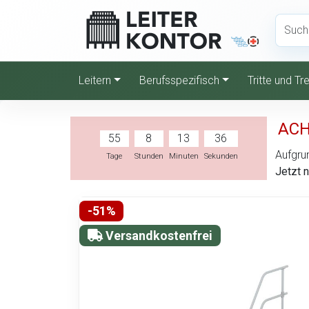
Leitern
Berufsspezifisch
Tritte und T
ACH
55
8
13
35
Aufgrun
Tage
Stunden
Minuten
Sekunden
Jetzt 
-51%
Versandkostenfrei