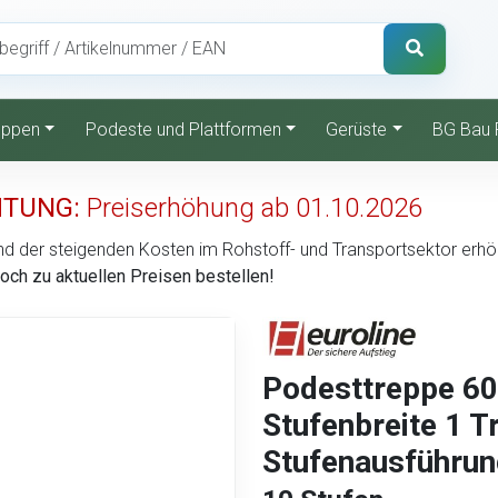
reppen
Podeste und Plattformen
Gerüste
BG Bau 
TUNG:
Preiserhöhung ab 01.10.2026
d der steigenden Kosten im Rohstoff- und Transportsektor erhöht 
noch zu aktuellen Preisen bestellen!
Podesttreppe 6
Stufenbreite 1 
Stufenausführung