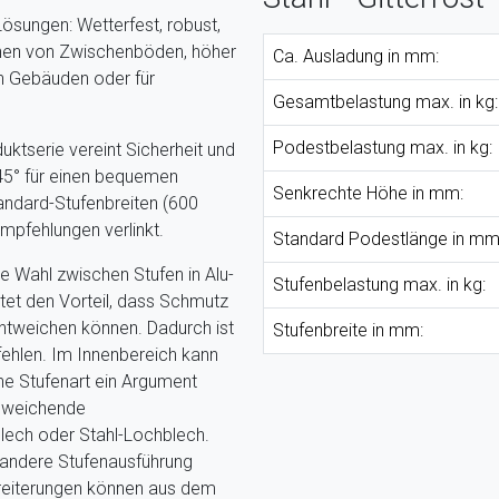
 Lösungen: Wetterfest, robust,
ichen von Zwischenböden, höher
Ca. Ausladung in mm:
en Gebäuden oder für
Gesamtbelastung max. in kg:
Podestbelastung max. in kg:
uktserie vereint Sicherheit und
 45° für einen bequemen
Senkrechte Höhe in mm:
tandard-Stufenbreiten (600
pfehlungen verlinkt.
Standard Podestlänge in mm
e Wahl zwischen Stufen in Alu-
Stufenbelastung max. in kg:
ietet den Vorteil, dass Schmutz
ntweichen können. Dadurch ist
Stufenbreite in mm:
ehlen. Im Innenbereich kann
ene Stufenart ein Argument
abweichende
blech oder Stahl-Lochblech.
 andere Stufenausführung
reiterungen können aus dem