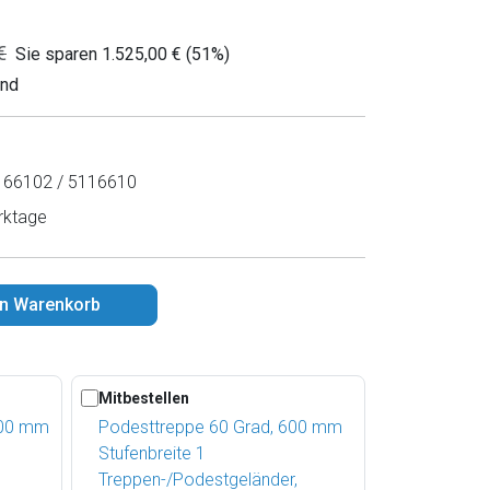
€
Sie sparen 1.525,00 € (51%)
and
66102 / 5116610
rktage
en Warenkorb
Mitbestellen
000 mm
Podesttreppe 60 Grad, 600 mm
Stufenbreite 1
Treppen-/Podestgeländer,