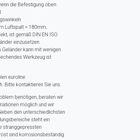
 wenn die Befestigung oben
t
gswinkeln
m Luftspalt > 180mm,
ekt, ist gemäß DIN EN ISO
länder einzusetzen
s Geländer kann mit wenigen
prechendes Werkzeug ist
len euroline
 Bitte kontaktieren Sie uns.
problem benötigen, beraten wir
riationen möglich und wir
 Neben den unterschiedlichsten
ungsbereiche steht ein
ie stranggepressten
rrost sind korrosionsbeständig