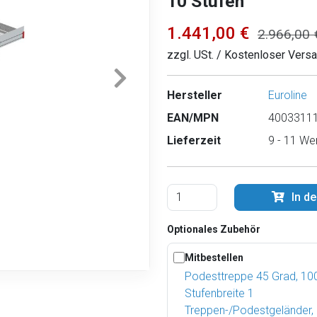
10 Stufen
1.441,00 €
2.966,00 
zzgl. USt. / Kostenloser Vers
Hersteller
Euroline
EAN/MPN
40033111
Lieferzeit
9 - 11 We
In d
Optionales Zubehör
Mitbestellen
Podesttreppe 45 Grad, 1
Stufenbreite 1
Treppen-/Podestgeländer,