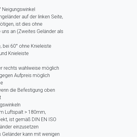
0° Neigungswinkel
eländer auf der linken Seite,
tigen, ist dies ohne
 uns an (Zweites Geländer als
, bei 60° ohne Knieleiste
nd Knieleiste
der rechts wahlweise möglich
 gegen Aufpreis möglich
ne
 wenn die Befestigung oben
t
gswinkeln
m Luftspalt > 180mm,
ekt, ist gemäß DIN EN ISO
länder einzusetzen
s Geländer kann mit wenigen