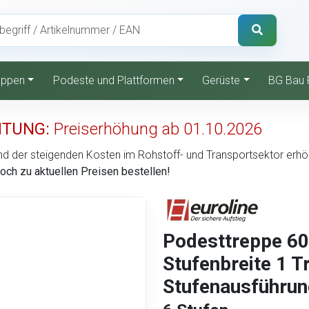
reppen
Podeste und Plattformen
Gerüste
BG Bau 
TUNG:
Preiserhöhung ab 01.10.2026
d der steigenden Kosten im Rohstoff- und Transportsektor erhöht 
noch zu aktuellen Preisen bestellen!
Podesttreppe 6
Stufenbreite 1 
Stufenausführung