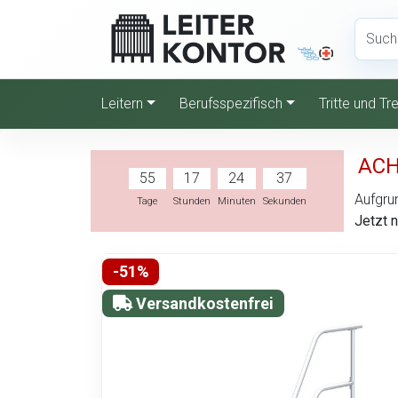
Leitern
Berufsspezifisch
Tritte und T
ACH
55
17
24
36
Aufgrun
Tage
Stunden
Minuten
Sekunden
Jetzt 
-51%
Versandkostenfrei