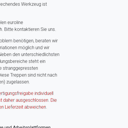
prechendes Werkzeug ist
len euroline
 Bitte kontaktieren Sie uns.
problem benötigen, beraten wir
riationen möglich und wir
 Neben den unterschiedlichsten
ungsbereiche steht ein
ie stranggepressten
Diese Treppen sind nicht nach
n) zugelassen.
ertigungsfreigabe individuell
st daher ausgeschlossen. Die
en Lieferzeit abweichen.
ge und Arbeitsplattformen