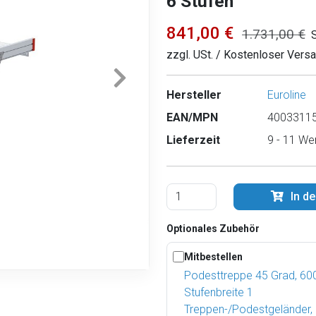
6 Stufen
841,00 €
1.731,00 €
zzgl. USt. / Kostenloser Vers
Hersteller
Euroline
EAN/MPN
40033115
Lieferzeit
9 - 11 We
In d
Optionales Zubehör
Mitbestellen
Podesttreppe 45 Grad, 6
Stufenbreite 1
Treppen-/Podestgeländer,