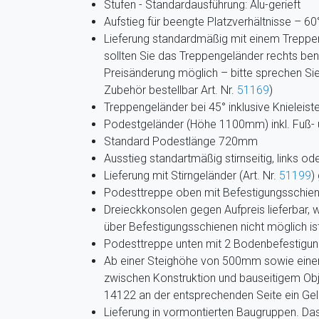
Stufen - Standardausführung: Alu-gerieft
Aufstieg für beengte Platzverhältnisse – 6
Lieferung standardmäßig mit einem Treppeng
sollten Sie das Treppengeländer rechts benö
Preisänderung möglich – bitte sprechen Sie
Zubehör bestellbar Art. Nr.
51169
)
Treppengeländer bei 45° inklusive Knieleiste
Podestgeländer (Höhe 1100mm) inkl. Fuß- u
Standard Podestlänge 720mm
Ausstieg standartmäßig stirnseitig, links o
Lieferung mit Stirngeländer (Art. Nr.
51199
)
Podesttreppe oben mit Befestigungsschie
Dreieckkonsolen gegen Aufpreis lieferbar,
über Befestigungsschienen nicht möglich is
Podesttreppe unten mit 2 Bodenbefestigun
Ab einer Steighöhe von 500mm sowie eine
zwischen Konstruktion und bauseitigem Obj
14122 an der entsprechenden Seite ein Ge
Lieferung in vormontierten Baugruppen. Da