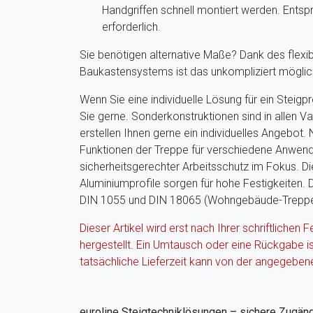
Handgriffen schnell montiert werden. Ents
erforderlich.
Sie benötigen alternative Maße? Dank des flexib
Baukastensystems ist das unkompliziert möglich.
Wenn Sie eine individuelle Lösung für ein Steig
Sie gerne. Sonderkonstruktionen sind in allen Va
erstellen Ihnen gerne ein individuelles Angebot.
Funktionen der Treppe für verschiedene Anwend
sicherheitsgerechter Arbeitsschutz im Fokus. D
Aluminiumprofile sorgen für hohe Festigkeiten. 
DIN 1055 und DIN 18065 (Wohngebäude-Treppe
Dieser Artikel wird erst nach Ihrer schriftlichen F
hergestellt. Ein Umtausch oder eine Rückgabe i
tatsächliche Lieferzeit kann von der angegeben
euroline Steigtechniklösungen – sichere Zugän