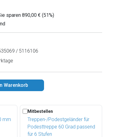
Sie sparen 890,00 € (51%)
and
35069 / 5116106
rktage
en Warenkorb
Mitbestellen
00 mm
Treppen-/Podestgeländer für
Podesttreppe 60 Grad passend
für 6 Stufen