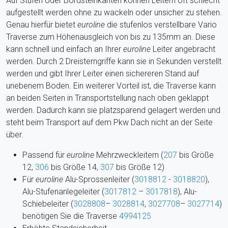
Auf Stufen oder Bordsteinkanten können Leitern oft schlecht
aufgestellt werden ohne zu wackeln oder unsicher zu stehen.
Genau hierfür bietet
euroline
die stufenlos verstellbare Vario
Traverse zum Höhenausgleich von bis zu 135mm an. Diese
kann schnell und einfach an Ihrer
euroline
Leiter angebracht
werden. Durch 2 Dreisterngriffe kann sie in Sekunden verstellt
werden und gibt Ihrer Leiter einen sichereren Stand auf
unebenem Boden. Ein weiterer Vorteil ist, die Traverse kann
an beiden Seiten in Transportstellung nach oben geklappt
werden. Dadurch kann sie platzsparend gelagert werden und
steht beim Transport auf dem Pkw Dach nicht an der Seite
über.
Passend für
euroline
Mehrzweckleitern (
207
bis Größe
12,
306
bis Größe 14,
307
bis Größe 12)
Für
euroline
Alu-Sprossenleiter (
3018812
-
3018820
),
Alu-Stufenanlegeleiter (
3017812
–
3017818
), Alu-
Schiebeleiter (
3028808
–
3028814
,
3027708
–
3027714
)
benötigen Sie die Traverse
4994125