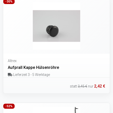
-30%
Altrex
Aufprall Kappe Hülsenröhre
Lieferzeit 3 - 5 Werktage
2,42 €
statt
3,45 €
nur
-52%