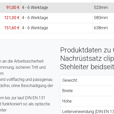
91,00 €
4 - 6 Werktage
523mm
121,30 €
4 - 6 Werktage
580mm
151,60 €
4 - 6 Werktage
638mm
Produktdaten zu 
Nachrüstsatz clip
an die Arbeitssicherheit
Stehleiter beidse
mmung, sicheren Tritt und
rn
 wird vollflächig und passgenau
Gewicht:
ndsfrei, ohne Beschädigung der
Breite:
tern bis zur laut DIN EN 131
Höhe:
funktioniert so als optische
iter
Leiterverwendung (DIN EN 13