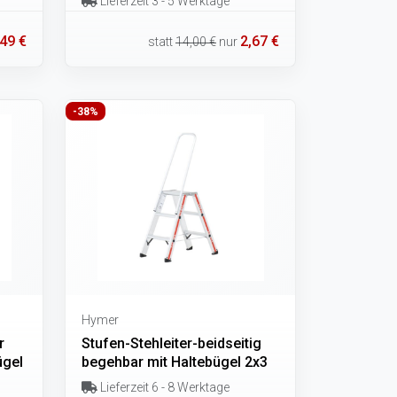
Lieferzeit 3 - 5 Werktage
,49 €
2,67 €
statt
14,00 €
nur
-38%
Hymer
r
Stufen-Stehleiter-beidseitig
ügel
begehbar mit Haltebügel 2x3
Lieferzeit 6 - 8 Werktage