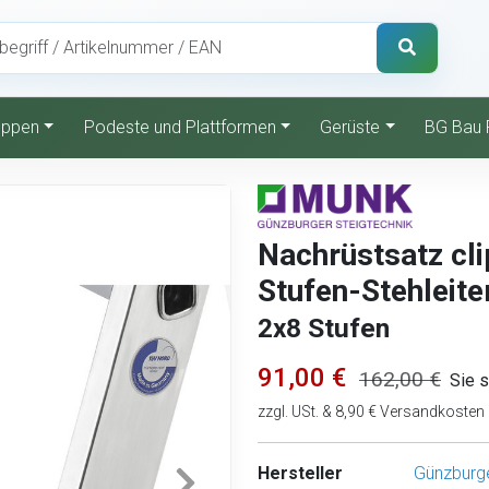
reppen
Podeste und Plattformen
Gerüste
BG Bau 
Nachrüstsatz cli
Stufen-Stehleite
2x8 Stufen
91,00 €
162,00 €
Sie 
zzgl. USt. & 8,90 € Versandkosten
Hersteller
Günzburge