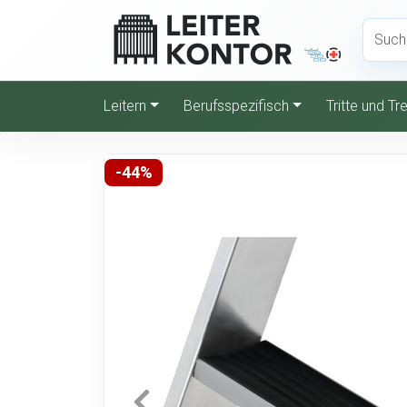
Leitern
Berufsspezifisch
Tritte und T
-44%