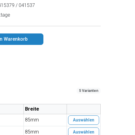
15379 / 041537
ktage
en Warenkorb
5 Varianten
Breite
85mm
Auswählen
85mm
Auswählen