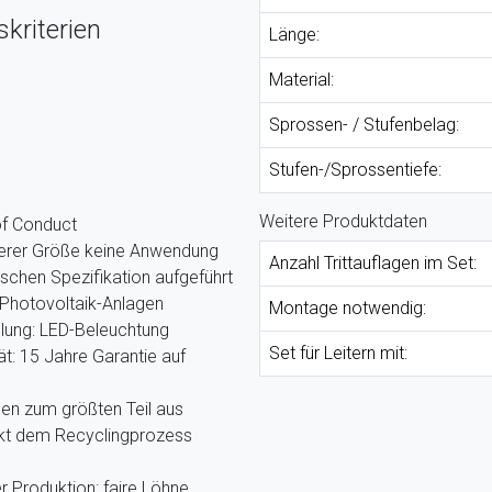
kriterien
Länge:
Material:
Sprossen- / Stufenbelag:
Stufen-/Sprossentiefe:
Weitere Produktdaten
of Conduct
nserer Größe keine Anwendung
Anzahl Trittauflagen im Set:
ischen Spezifikation aufgeführt
Photovoltaik-Anlagen
Montage notwendig:
llung: LED-Beleuchtung
Set für Leitern mit:
ät: 15 Jahre Garantie auf
hen zum größten Teil aus
ekt dem Recyclingprozess
r Produktion: faire Löhne,