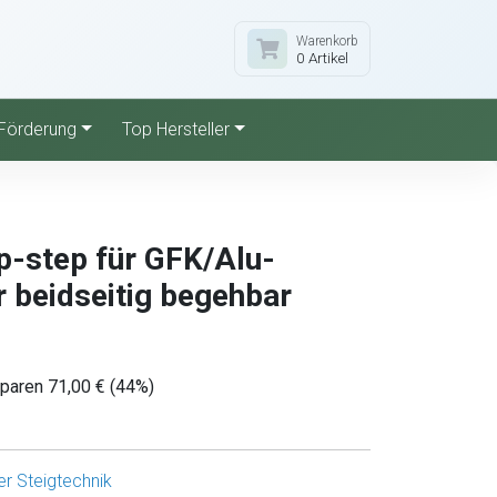
Warenkorb
0 Artikel
Förderung
Top Hersteller
p-step für GFK/Alu-
r beidseitig begehbar
sparen 71,00 € (44%)
r Steigtechnik