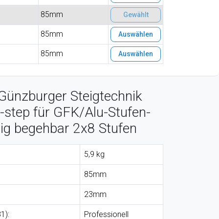
85mm
Gewählt
85mm
Auswählen
85mm
Auswählen
Günzburger Steigtechnik
-step für GFK/Alu-Stufen-
itig begehbar 2x8 Stufen
5,9 kg
85mm
23mm
1):
Professionell