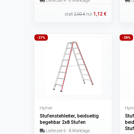
Lieferzeit 4 - 6 Werktage
Li
1,12 €
statt
2,00 €
nur
-37%
-38%
Hymer
Hym
Stufenstehleiter, beidseitig
Stuf
begehbar 2x8 Stufen
bei
Stu
Lieferzeit 6 - 8 Werktage