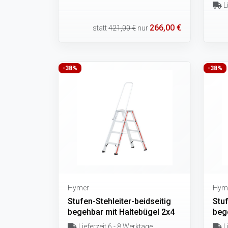
Li
266,00 €
statt
421,00 €
nur
-38%
-38%
Hymer
Hym
Stufen-Stehleiter-beidseitig
Stuf
begehbar mit Haltebügel 2x4
beg
Lieferzeit 6 - 8 Werktage
Li