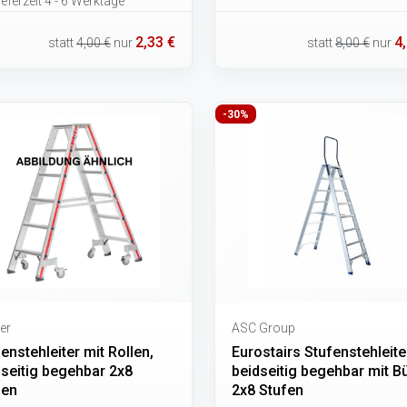
eferzeit 4 - 6 Werktage
2,33 €
4
statt
4,00 €
nur
statt
8,00 €
nur
-30%
er
ASC Group
enstehleiter mit Rollen,
Eurostairs Stufenstehleite
dseitig begehbar 2x8
beidseitig begehbar mit B
fen
2x8 Stufen