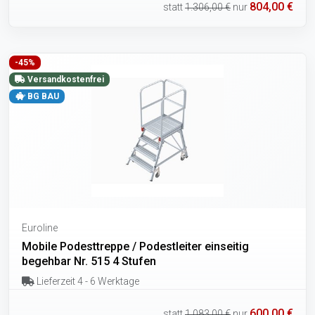
804,00 €
statt
1.306,00 €
nur
-45%
Versandkostenfrei
BG BAU
Euroline
Mobile Podesttreppe / Podestleiter einseitig
begehbar Nr. 515 4 Stufen
Lieferzeit 4 - 6 Werktage
600,00 €
statt
1.083,00 €
nur