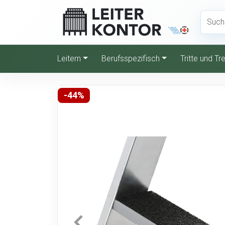
Leitern
Berufsspezifisch
Tritte und T
-44%