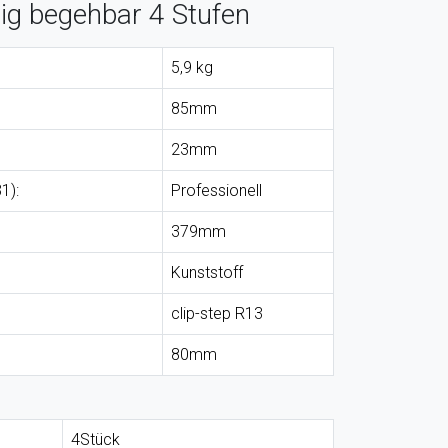
itig begehbar 4 Stufen
5,9 kg
85mm
23mm
1):
Professionell
379mm
Kunststoff
clip-step R13
80mm
4Stück