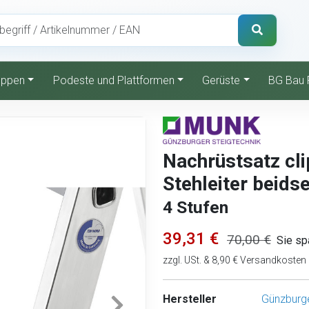
reppen
Podeste und Plattformen
Gerüste
BG Bau 
Nachrüstsatz cli
Stehleiter beids
4 Stufen
39,31 €
70,00 €
Sie sp
zzgl. USt. & 8,90 € Versandkosten
Hersteller
Günzburge