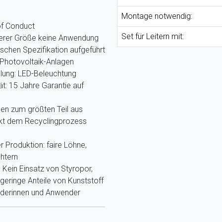
Montage notwendig:
of Conduct
Set für Leitern mit:
nserer Größe keine Anwendung
ischen Spezifikation aufgeführt
Photovoltaik-Anlagen
llung: LED-Beleuchtung
ät: 15 Jahre Garantie auf
hen zum größten Teil aus
ekt dem Recyclingprozess
r Produktion: faire Löhne,
htern
Kein Einsatz von Styropor,
eringe Anteile von Kunststoff
nderinnen und Anwender