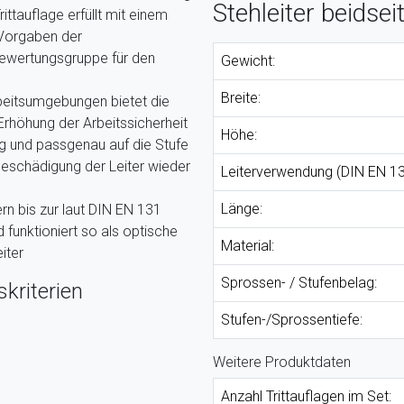
Stehleiter beidse
rittauflage erfüllt mit einem
 Vorgaben der
ewertungsgruppe für den
Gewicht:
Breite:
rbeitsumgebungen bietet die
 Erhöhung der Arbeitssicherheit
Höhe:
hig und passgenau auf die Stufe
Beschädigung der Leiter wieder
Leiterverwendung (DIN EN 13
Länge:
tern bis zur laut DIN EN 131
funktioniert so als optische
Material:
iter
Sprossen- / Stufenbelag:
kriterien
Stufen-/Sprossentiefe:
Weitere Produktdaten
Anzahl Trittauflagen im Set: