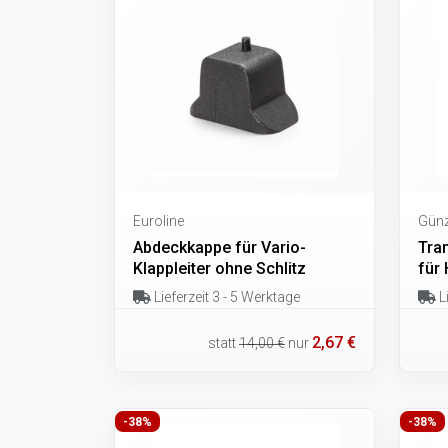
Euroline
Günz
Abdeckkappe für Vario-
Tra
Klappleiter ohne Schlitz
für
Lieferzeit 3 - 5 Werktage
Li
2,67 €
statt
14,00 €
nur
-38%
-38%