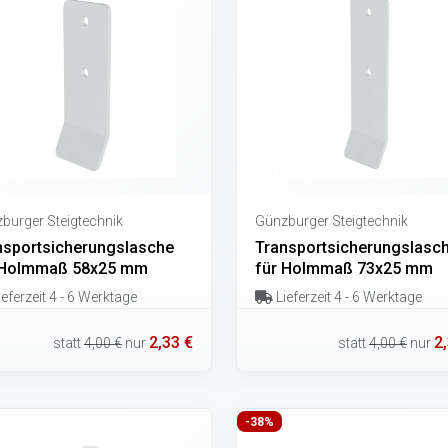
burger Steigtechnik
Günzburger Steigtechnik
nsportsicherungslasche
Transportsicherungslasc
 Holmmaß 58x25 mm
für Holmmaß 73x25 mm
eferzeit 4 - 6 Werktage
Lieferzeit 4 - 6 Werktage
2,33 €
2
statt
4,00 €
nur
statt
4,00 €
nur
-38%