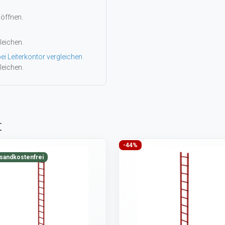
 öffnen.
leichen.
ei Leiterkontor vergleichen
leichen.
t
-44%
sandkostenfrei