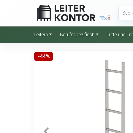
Leitern
Berufsspezifisch
Tritte und T
-44%