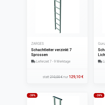
ZARGES
Günz
Schachtleiter verzinkt 7
Sch
Sprossen
Lic
Lieferzeit 7 - 9 Werktage
Li
129,10 €
statt
210,00 €
nur
-39%
-39%