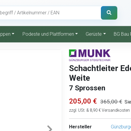
reppen
Podeste und Plattformen
Gerüste
BG Bau 
Schachtleiter E
Weite
7 Sprossen
205,00 €
365,00 €
Si
zzgl. USt. & 8,90 € Versandkosten
Hersteller
Günzburge