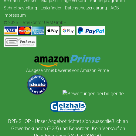
Versand
Wissen
Magazin
Lagerverkauf
Partnerprogramm
Schnellbestellung
Leiterfinder
Datenschutzerklärung
AGB
Impressum
© 2026
Leiterkontor UVM GmbH
Ausgezeichnet bewertet von Amazon Prime
B2B-SHOP - Unser Angebot richtet sich ausschließlich an
Gewerbekunden (B2B) und Behörden. Kein Verkauf an
Privatpersonen (i.S.d. §13 BGB).