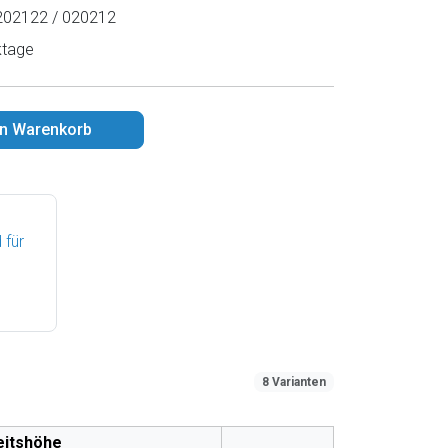
02122 / 020212
ktage
en Warenkorb
 für
8 Varianten
eitshöhe