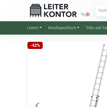
Leitern
Berufsspezifisch
Tritte und T
-42%