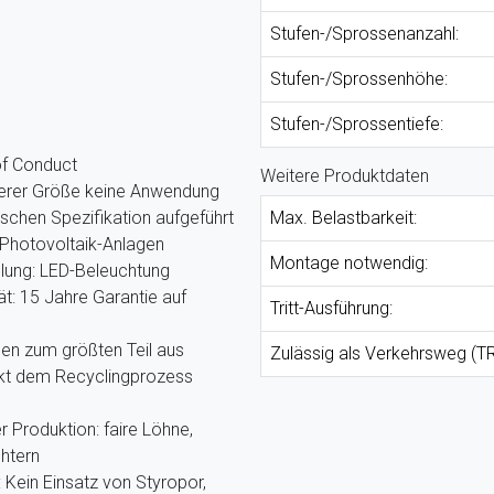
Stufen-/Sprossenanzahl:
Stufen-/Sprossenhöhe:
Stufen-/Sprossentiefe:
of Conduct
Weitere Produktdaten
nserer Größe keine Anwendung
ischen Spezifikation aufgeführt
Max. Belastbarkeit:
Photovoltaik-Anlagen
Montage notwendig:
llung: LED-Beleuchtung
ät: 15 Jahre Garantie auf
Tritt-Ausführung:
hen zum größten Teil aus
Zulässig als Verkehrsweg (TR
ekt dem Recyclingprozess
r Produktion: faire Löhne,
htern
Kein Einsatz von Styropor,