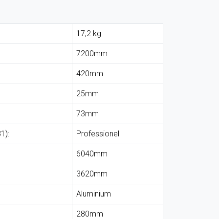
17,2 kg
7200mm
420mm
25mm
73mm
1):
Professionell
6040mm
3620mm
Aluminium
280mm