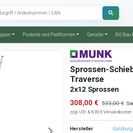
reppen
Podeste und Plattformen
Gerüste
BG Bau 
Sprossen-Schiebe
Traverse
2x12 Sprossen
308,00 €
533,00 €
Si
zzgl. USt. & 8,90 € Versandkosten
Hersteller
Günzburge