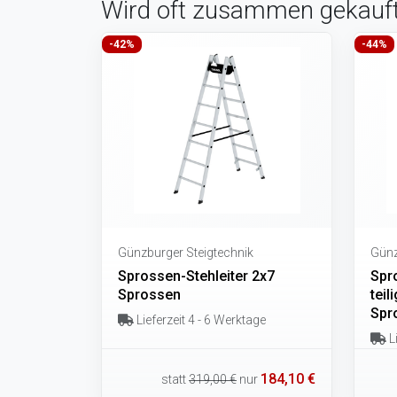
Wird oft zusammen gekauf
-42%
-44%
Günzburger Steigtechnik
Günz
Sprossen-Stehleiter 2x7
Spr
Sprossen
teil
Spr
Lieferzeit 4 - 6 Werktage
Li
184,10 €
statt
319,00 €
nur