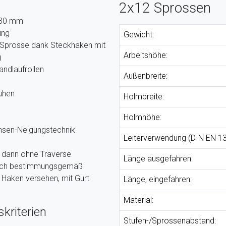
2x12 Sprossen
x 30 mm
ung
Gewicht:
 Sprosse dank Steckhaken mit
Arbeitshöhe:
g
andlaufrollen
Außenbreite:
huhen
Holmbreite:
Holmhöhe:
chsen-Neigungstechnik
Leiterverwendung (DIN EN 13
ur dann ohne Traverse
Länge ausgefahren:
ßlich bestimmungsgemäß
t Haken versehen, mit Gurt
Länge, eingefahren:
Material:
kriterien
Stufen-/Sprossenabstand: