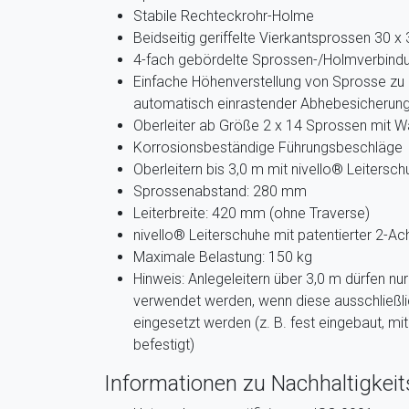
Stabile Rechteckrohr-Holme
Beidseitig geriffelte Vierkantsprossen 30 
4-fach gebördelte Sprossen-/Holmverbind
Einfache Höhenverstellung von Sprosse zu
automatisch einrastender Abhebesicherun
Oberleiter ab Größe 2 x 14 Sprossen mit W
Korrosionsbeständige Führungsbeschläge
Oberleitern bis 3,0 m mit nivello® Leitersc
Sprossenabstand: 280 mm
Leiterbreite: 420 mm (ohne Traverse)
nivello® Leiterschuhe mit patentierter 2-A
Maximale Belastung: 150 kg
Hinweis: Anlegeleitern über 3,0 m dürfen n
verwendet werden, wenn diese ausschlie
eingesetzt werden (z. B. fest eingebaut, mi
befestigt)
Informationen zu Nachhaltigkeits