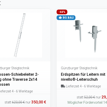
t
-44%
BG BAU
burger Steigtechnik
Günzburger Steigtechnik
ossen-Schiebeleiter 2-
Erdspitzen für Leitern mit
ig ohne Traverse 2x14
nivello®-Leiterschuh
ossen
Lieferzeit 4 - 6 Werktage
eferzeit 4 - 6 Werktage
29,
statt
52,00 €
nur
350,00 €
statt
623,00 €
nur
Möglicher Fördervorteil 14