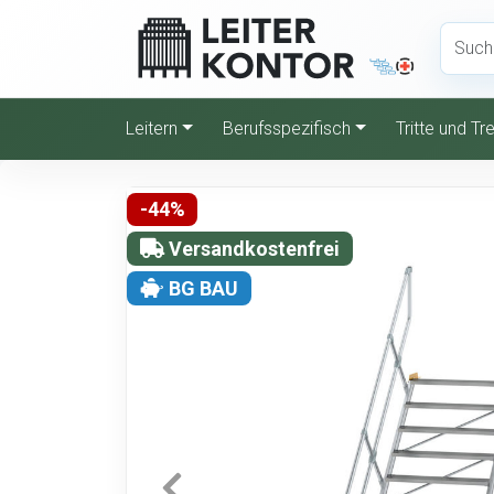
Leitern
Berufsspezifisch
Tritte und T
-44%
Versandkostenfrei
BG BAU