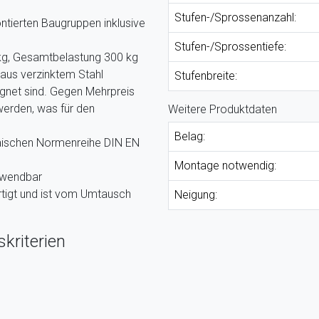
Stufen-/Sprossenanzahl:
ntierten Baugruppen inklusive
Stufen-/Sprossentiefe:
kg, Gesamtbelastung 300 kg
 aus verzinktem Stahl
Stufenbreite:
ignet sind. Gegen Mehrpreis
werden, was für den
Weitere Produktdaten
Belag:
päischen Normenreihe DIN EN
Montage notwendig:
rwendbar
tigt und ist vom Umtausch
Neigung:
kriterien