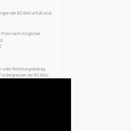
gen der BG BAU erfüllt sind.
r Preis nach möglicher
ng
€
rb- oder Rechnungsbetrag.
 Fördergrenzen der BG BAU.