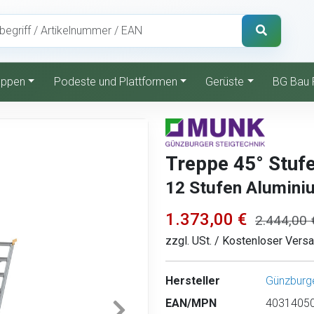
reppen
Podeste und Plattformen
Gerüste
BG Bau 
Treppe 45° Stuf
12 Stufen Aluminiu
1.373,00 €
2.444,00 
zzgl. USt. / Kostenloser Vers
Hersteller
Günzburge
EAN/MPN
40314050