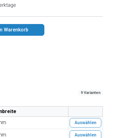
erktage
en Warenkorb
9 Varianten
nbreite
mm
Auswählen
mm
Auswählen