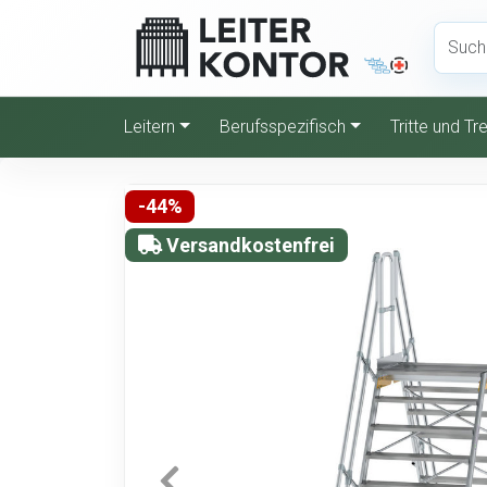
Leitern
Berufsspezifisch
Tritte und T
-44%
Versandkostenfrei