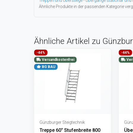
Treppen und Überstiege - Übergänge stationär und 
Ähnliche Produkte in der passenden Kategorie verg
Ähnliche Artikel zu Günzbu
-44%
-44%
Versandkostenfrei
Ver
BG BAU
Günzburger Steigtechnik
Günz
Treppe 60° Stufenbreite 800
Über