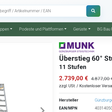
reppen
Podeste und Plattformen
Gerüste
BG Bau 
Überstieg 60° S
11 Stufen
2.739,00 €
4.877,00 
zzgl. USt. / Kostenloser Vers
Hersteller
Günzburge
EAN/MPN
40314050