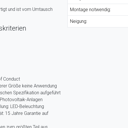
tigt und ist vom Umtausch
Montage notwendig:
Neigung:
kriterien
of Conduct
nserer Größe keine Anwendung
ischen Spezifikation aufgeführt
Photovoltaik-Anlagen
llung: LED-Beleuchtung
ät: 15 Jahre Garantie auf
hen zum größten Teil aus