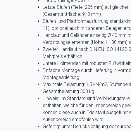
Plattformlänge: 460 mm
Letzte Stufen (Tiefe: 225 mm) auf gleicher
(Gesamttrittfläche: 910 mm)
Stufen- und Plattformausführung standardmä
11), optional auch mit anderen Belägen erhä
Handlauf und Geländer einseitig Ø 40 mm m
Verbindungselementen (Höhe: 1.100 mm) 
Zweiter Handlauf nach DIN EN ISO 14122-3 
Mehrpreis erhältlich
Untere Holmenden mit robusten Fußwinkeln
Einfache Montage durch Lieferung in vormo
Montageanleitung
Maximale Belastung: 1,5 kN/m2, Stufenbela
Gesamtbelastung 300 kg
Hinweis: Im Standard sind Verbindungsteile
enthalten, welche für den Innenbereich gee
können diese auch in Edelstahl ausgeführt 
Außenbereich empfohlen wird
Gefertigt unter Berücksichtigung der euro