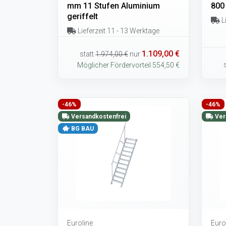
mm 11 Stufen Aluminium
800
geriffelt
Li
Lieferzeit 11 - 13 Werktage
1.109,00 €
statt
1.974,00 €
nur
Möglicher Fördervorteil 554,50 €
-46%
-46%
Versandkostenfrei
Ver
BG BAU
Euroline
Euro