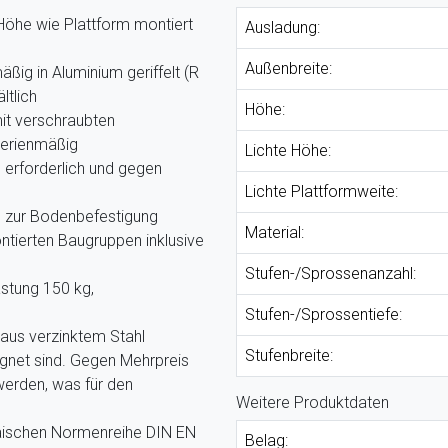
 Höhe wie Plattform montiert
Ausladung:
Außenbreite:
ßig in Aluminium geriffelt (R
ltlich
Höhe:
it verschraubten
serienmäßig
Lichte Höhe:
erforderlich und gegen
Lichte Plattformweite:
 zur Bodenbefestigung
Material:
ntierten Baugruppen inklusive
Stufen-/Sprossenanzahl:
stung 150 kg,
Stufen-/Sprossentiefe:
 aus verzinktem Stahl
Stufenbreite:
ignet sind. Gegen Mehrpreis
werden, was für den
Weitere Produktdaten
päischen Normenreihe DIN EN
Belag: