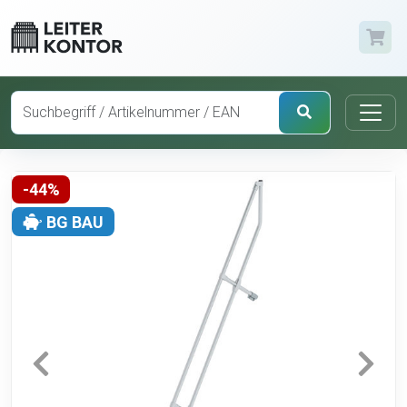
-44%
BG BAU