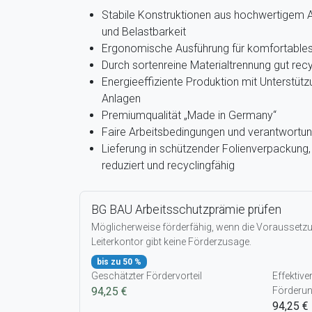
Stabile Konstruktionen aus hochwertigem A
und Belastbarkeit
Ergonomische Ausführung für komfortables 
Durch sortenreine Materialtrennung gut recy
Energieeffiziente Produktion mit Unterstütz
Anlagen
Premiumqualität „Made in Germany“
Faire Arbeitsbedingungen und verantwortun
Lieferung in schützender Folienverpackun
reduziert und recyclingfähig
BG BAU Arbeitsschutzprämie prüfen
Möglicherweise förderfähig, wenn die Voraussetzun
Leiterkontor gibt keine Förderzusage.
bis zu 50 %
Geschätzter Fördervorteil
Effektive
94,25 €
Förderu
94,25 €