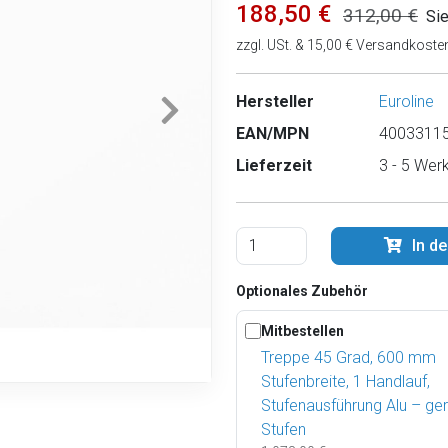
188,50 €
312,00 €
Si
zzgl. USt. & 15,00 € Versandkoste
Hersteller
Euroline
EAN/MPN
40033115
Lieferzeit
3 - 5 Wer
In d
Optionales Zubehör
Mitbestellen
Treppe 45 Grad, 600 mm
Stufenbreite, 1 Handlauf,
Stufenausführung Alu – ger
Stufen