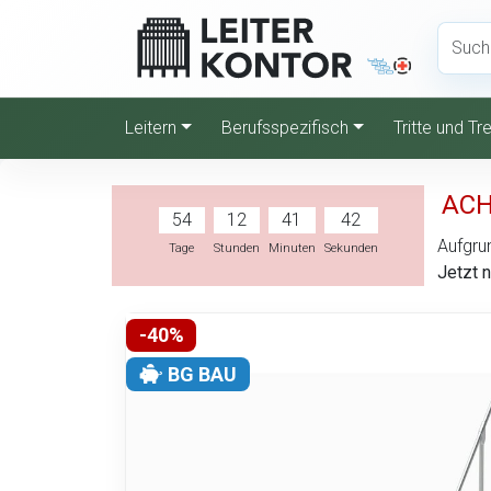
Leitern
Berufsspezifisch
Tritte und T
ACH
54
12
41
41
Aufgrun
Tage
Stunden
Minuten
Sekunden
Jetzt 
-40%
BG BAU