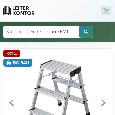
-31%
BG BAU