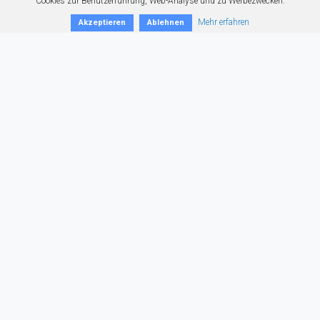
Cookies zur Benutzerführung, Web-Analyse und zu Werbezwecken.
Mehr erfahren
Akzeptieren
Ablehnen