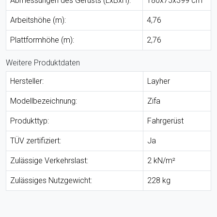
Abmessungen des Gerüsts (LxBxH):
180x75x399 cm
Arbeitshöhe (m):
4,76
Plattformhöhe (m):
2,76
Weitere Produktdaten
Hersteller:
Layher
Modellbezeichnung:
Zifa
Produkttyp:
Fahrgerüst
TÜV zertifiziert:
Ja
Zulässige Verkehrslast:
2 kN/m²
Zulässiges Nutzgewicht:
228 kg