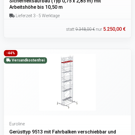
Sicherheitsaufbau (Typ 0,75 x 2,85 m) mit
Arbeitshöhe bis 10,50 m
Lieferzeit 3 - 5 Werktage
5.250,00 €
statt
9.348,00 €
nur
-44%
Versandkostenfrei
Euroline
Gerüsttyp 9513 mit Fahrbalken verschiebbar und