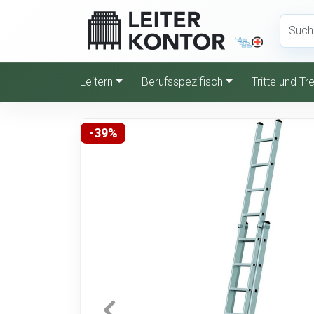
Leitern
Berufsspezifisch
Tritte und T
-39%