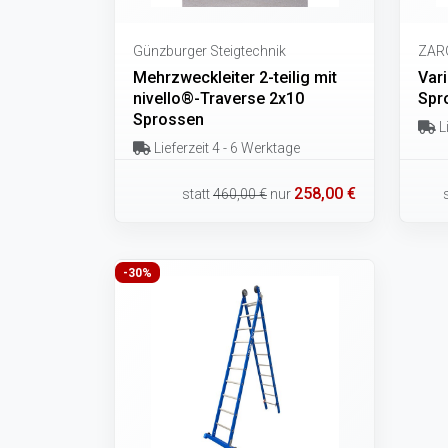
Günzburger Steigtechnik
ZAR
Mehrzweckleiter 2-teilig mit
Vari
nivello®-Traverse 2x10
Spr
Sprossen
Li
Lieferzeit 4 - 6 Werktage
258,00 €
statt
460,00 €
nur
-30%