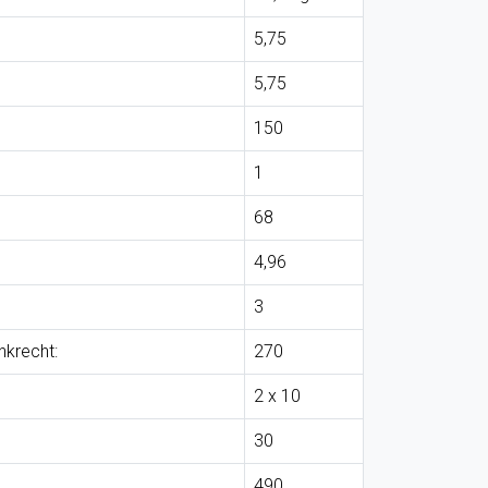
5,75
5,75
150
1
68
4,96
3
nkrecht:
270
2 x 10
30
490