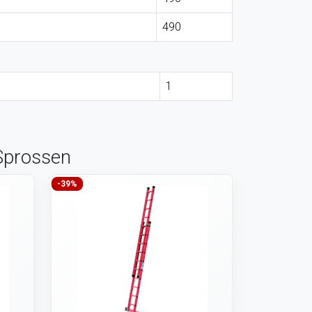
490
1
 Sprossen
-39%