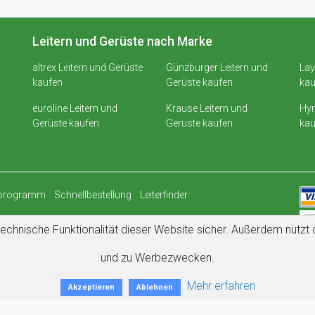
Leitern und Gerüste nach Marke
altrex Leitern und Gerüste
Günzburger Leitern und
Lay
kaufen
Gerüste kaufen
kau
euroline Leitern und
Krause Leitern und
Hym
Gerüste kaufen
Gerüste kaufen
kau
rprogramm
Schnellbestellung
Leiterfinder
echnische Funktionalität dieser Website sicher. Außerdem nutz
und zu Werbezwecken.
Mehr erfahren
Akzeptieren
Ablehnen
 von Amazon Prime