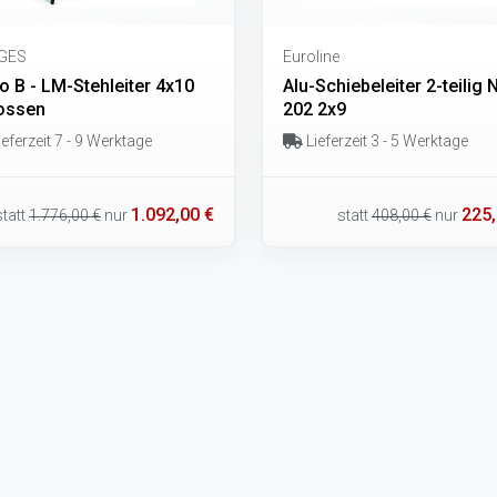
GES
Euroline
o B - LM-Stehleiter 4x10
Alu-Schiebeleiter 2-teilig N
ossen
202 2x9
eferzeit 7 - 9 Werktage
Lieferzeit 3 - 5 Werktage
1.092,00 €
225,
statt
1.776,00 €
nur
statt
408,00 €
nur