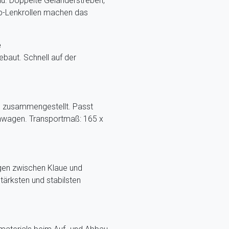
au. Doppelte Geländerstreben,
p-Lenkrollen machen das
e
baut. Schnell auf der
n zusammengestellt. Passt
enwagen. Transportmaß: 165 x
en zwischen Klaue und
rksten und stabilsten