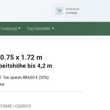
Warenkorb
0 Artikel
Förderung
Top Hersteller
0.75 x 1.72 m
beitshöhe bis 4,2 m
€
Sie sparen 884,60 € (30%)
and
10943 / C003010