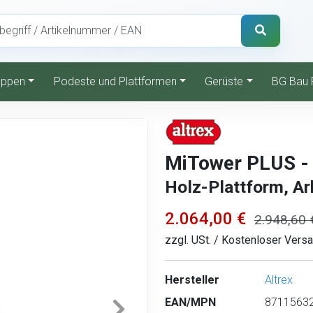
reppen
Podeste und Plattformen
Gerüste
BG Bau 
MiTower PLUS - 
Holz-Plattform, Ar
2.064,00 €
2.948,60 
zzgl. USt. / Kostenloser Vers
Hersteller
Altrex
EAN/MPN
87115632