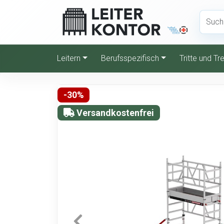
Leitern
Berufsspezifisch
Tritte und T
-30%
Versandkostenfrei