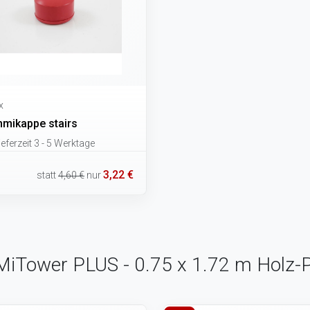
x
mikappe stairs
eferzeit 3 - 5 Werktage
3,22 €
statt
4,60 €
nur
 MiTower PLUS - 0.75 x 1.72 m Holz-P