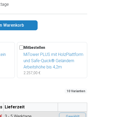
ktage
en Warenkorb
Mitbestellen
ein
MiTower PLUS mit HolzPlattform
und Safe-Quick® Geländern
Arbeitshöhe bis 4,2m
2.257,00 €
10 Varianten
is
Lieferzeit
 €
3 - 5 Werktage
Gewählt