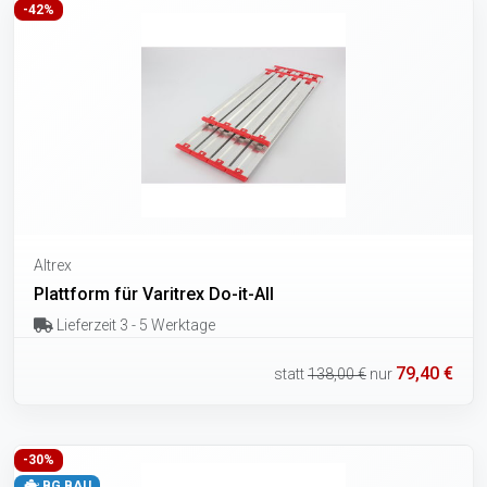
-42%
Altrex
Plattform für Varitrex Do-it-All
Lieferzeit 3 - 5 Werktage
79,40 €
statt
138,00 €
nur
-30%
BG BAU