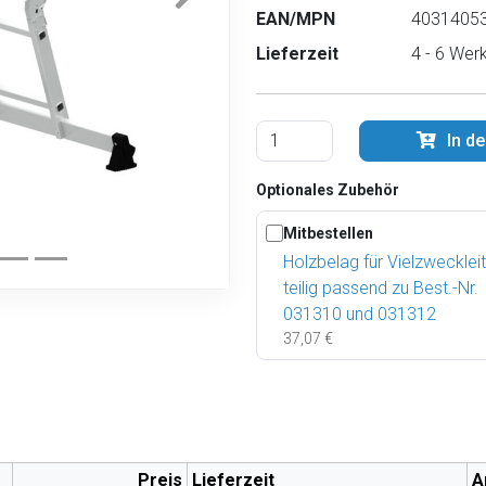
EAN/MPN
40314053
Lieferzeit
4 - 6 Wer
In d
Optionales Zubehör
Mitbestellen
Holzbelag für Vielzweckleit
teilig passend zu Best.-Nr.
031310 und 031312
37,07 €
Preis
Lieferzeit
A