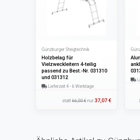
Günzburger Steigtechnik
Günz
Holzbelag für
Alu
Vielzweckleitern 4-teilig
ank
passend zu Best.-Nr. 031310
031
und 031312
Li
Lieferzeit 4 - 6 Werktage
37,07 €
statt
66,00 €
nur