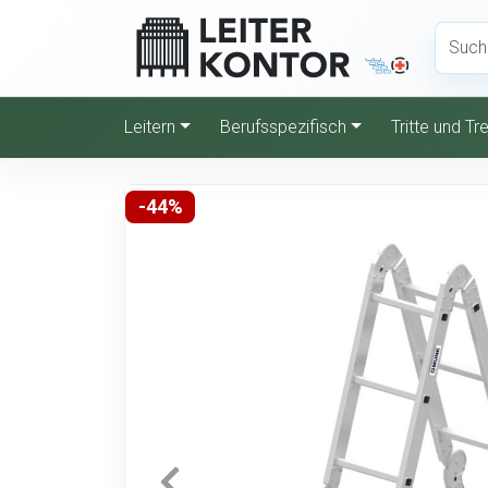
Leitern
Berufsspezifisch
Tritte und T
-44%