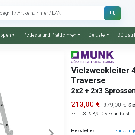
reppen
Podeste und Plattformen
Gerüste
BG Bau 
Vielzweckleiter 4
Traverse
2x2 + 2x3 Sprosse
213,00 €
379,00 €
Si
zzgl. USt. & 8,90 € Versandkosten
Hersteller
Günzburge