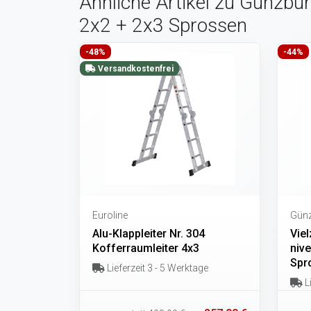
Ähnliche Artikel zu Günzburg
2x2 + 2x3 Sprossen
-48%
-44%
Versandkostenfrei
Euroline
Günz
Alu-Klappleiter Nr. 304
Viel
Kofferraumleiter 4x3
niv
Spr
Lieferzeit 3 - 5 Werktage
Li