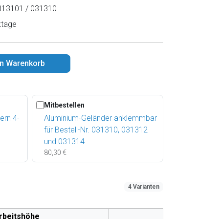
13101 / 031310
ktage
en Warenkorb
Mitbestellen
ern 4-
Aluminium-Geländer anklemmbar
für Bestell-Nr. 031310, 031312
und 031314
80,30 €
4 Varianten
rbeitshöhe