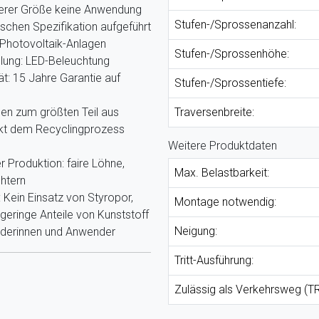
nserer Größe keine Anwendung
Stufen-/Sprossenanzahl:
ischen Spezifikation aufgeführt
Photovoltaik-Anlagen
Stufen-/Sprossenhöhe:
llung: LED-Beleuchtung
ät: 15 Jahre Garantie auf
Stufen-/Sprossentiefe:
hen zum größten Teil aus
Traversenbreite:
ekt dem Recyclingprozess
Weitere Produktdaten
r Produktion: faire Löhne,
Max. Belastbarkeit:
htern
Kein Einsatz von Styropor,
Montage notwendig:
eringe Anteile von Kunststoff
Neigung:
nderinnen und Anwender
Tritt-Ausführung:
Zulässig als Verkehrsweg (TR