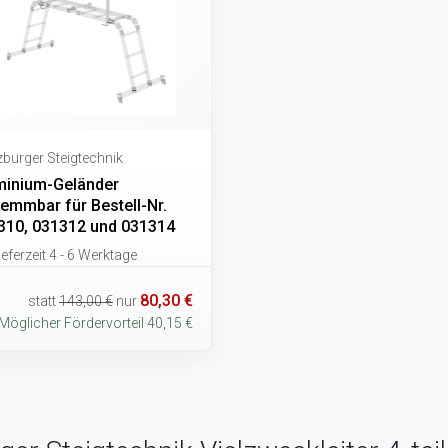
burger Steigtechnik
minium-Geländer
lemmbar für Bestell-Nr.
310, 031312 und 031314
eferzeit 4 - 6 Werktage
80,30 €
statt
143,00 €
nur
Möglicher Fördervorteil 40,15 €