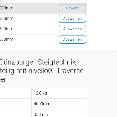
000mm
Gewählt
800mm
Auswählen
300mm
Auswählen
850mm
Auswählen
Günzburger Steigtechnik
teilig mit nivello®-Traverse
sen
12,8 kg
4000mm
350mm