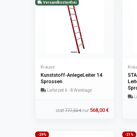
Versandkostenfrei
Krause
Krau
Kunststoff-AnlegeLeiter 14
STA
Sprossen
Leit
Spr
Lieferzeit 6 - 8 Werktage
Li
568,00 €
statt
777,50 €
nur
-29%
-21%