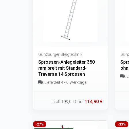
Günzburger Steigtechnik
Günz
Sprossen-Anlegeleiter 350
Spr
mm breit mit Standard-
ohn
Traverse 14 Sprossen
Li
Lieferzeit 4 - 6 Werktage
114,90 €
statt
199,00 €
nur
-27%
-33%