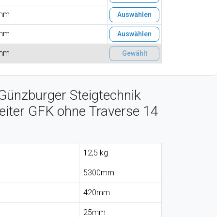
mm
Auswählen
mm
Auswählen
mm
Gewählt
Günzburger Steigtechnik
eiter GFK ohne Traverse 14
12,5 kg
5300mm
420mm
25mm