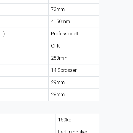
73mm
4150mm
1):
Professionell
GFK
280mm
14 Sprossen
29mm
28mm
150kg
Fertig montiert