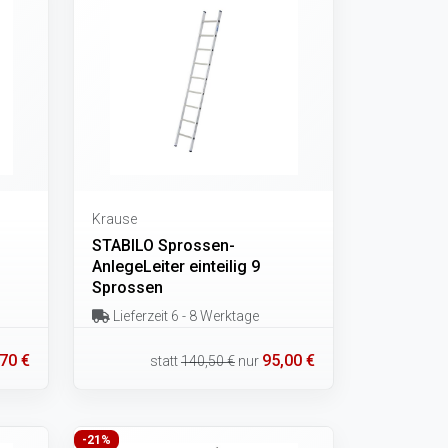
Krause
STABILO Sprossen-
AnlegeLeiter einteilig 9
Sprossen
Lieferzeit 6 - 8 Werktage
70 €
95,00 €
statt
140,50 €
nur
-21%