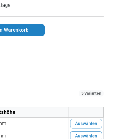
ktage
en Warenkorb
5 Varianten
tshöhe
mm
Auswählen
mm
Auswählen