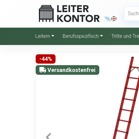
Leitern
Berufsspezifisch
Tritte und T
-44%
Versandkostenfrei