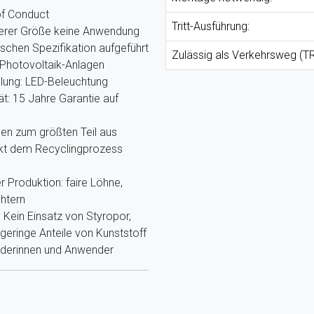
of Conduct
Tritt-Ausführung:
nserer Größe keine Anwendung
ischen Spezifikation aufgeführt
Zulässig als Verkehrsweg (TR
Photovoltaik-Anlagen
llung: LED-Beleuchtung
ät: 15 Jahre Garantie auf
hen zum größten Teil aus
ekt dem Recyclingprozess
r Produktion: faire Löhne,
htern
Kein Einsatz von Styropor,
eringe Anteile von Kunststoff
nderinnen und Anwender