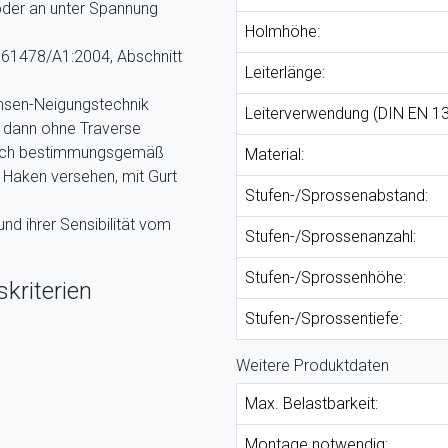
oder an unter Spannung
Holmhöhe:
 61478/A1:2004, Abschnitt
Leiterlänge:
chsen-Neigungstechnik
Leiterverwendung (DIN EN 13
ur dann ohne Traverse
ßlich bestimmungsgemäß
Material:
t Haken versehen, mit Gurt
Stufen-/Sprossenabstand:
nd ihrer Sensibilität vom
Stufen-/Sprossenanzahl:
Stufen-/Sprossenhöhe:
kriterien
Stufen-/Sprossentiefe:
Weitere Produktdaten
Max. Belastbarkeit:
Montage notwendig: