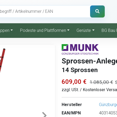
reppen
Podeste und Plattformen
Gerüste
BG Bau 
Sprossen-Anlege
14 Sprossen
609,00 €
1.085,00 €
zzgl. USt. / Kostenloser Vers
Hersteller
Günzburge
EAN/MPN
40314053