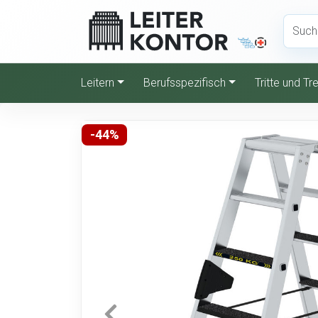
Leitern
Berufsspezifisch
Tritte und T
-44%