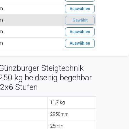
m
Auswählen
m
Gewählt
m
Auswählen
m
Auswählen
Günzburger Steigtechnik
 250 kg beidseitig begehbar
 2x6 Stufen
11,7 kg
2950mm
25mm