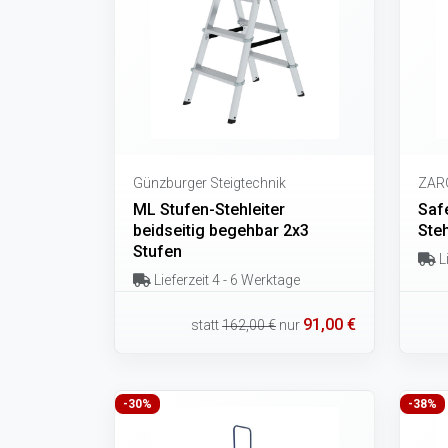
Günzburger Steigtechnik
ZAR
ML Stufen-Stehleiter
Saf
beidseitig begehbar 2x3
Steh
Stufen
Li
Lieferzeit 4 - 6 Werktage
91,00 €
statt
162,00 €
nur
-30%
-38%