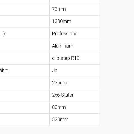
73mm
1380mm
1):
Professionell
Aluminium
clip-step R13
hlt:
Ja
235mm
2x6 Stufen
80mm
520mm