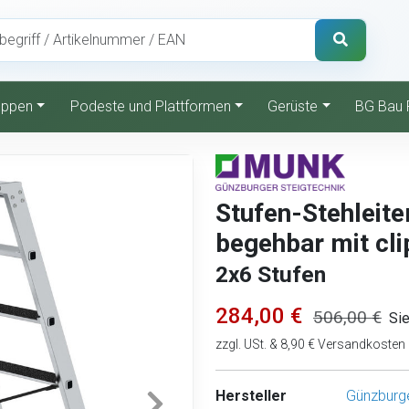
reppen
Podeste und Plattformen
Gerüste
BG Bau 
Stufen-Stehleite
begehbar mit cl
2x6 Stufen
284,00 €
506,00 €
Si
zzgl. USt. & 8,90 € Versandkosten
Hersteller
Günzburge