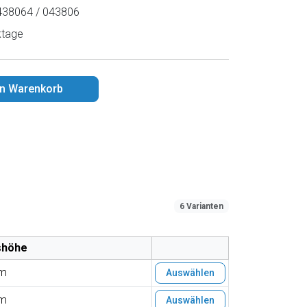
38064 / 043806
ktage
en Warenkorb
6 Varianten
shöhe
m
Auswählen
m
Auswählen