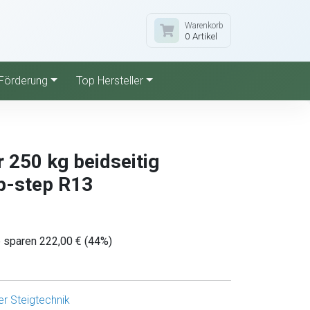
Warenkorb
0 Artikel
Förderung
Top Hersteller
r 250 kg beidseitig
ip-step R13
e sparen 222,00 € (44%)
r Steigtechnik