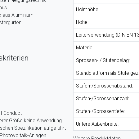
chsen-Neigungstechnik
mus
Holmhöhe:
nk aus Aluminium
Höhe:
stergurten
Leiterverwendung (DIN EN 13
Material:
kriterien
Sprossen- / Stufenbelag:
Standplattform als Stufe gezä
Stufen-/Sprossenabstand:
Stufen-/Sprossenanzahl:
Stufen-/Sprossentiefe:
of Conduct
nserer Größe keine Anwendung
Untere Außenbreite:
ischen Spezifikation aufgeführt
Photovoltaik-Anlagen
Weitere Produktdaten