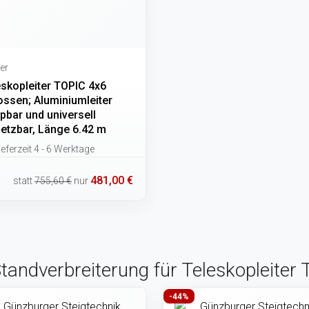
er
eskopleiter TOPIC 4x6
ossen; Aluminiumleiter
pbar und universell
setzbar, Länge 6.42 m
eferzeit 4 - 6 Werktage
481,00 €
statt
755,60 €
nur
Standverbreiterung für Teleskopleite
-44%