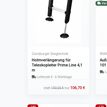
Ver
Günzburger Steigtechnik
WAK
Holmverlängerung für
Auße
Teleskopleiter Prime Line 4,1
101
m
Li
Lieferzeit 4 - 6 Werktage
106,70 €
statt
190,00 €
nur
-19%
-17%