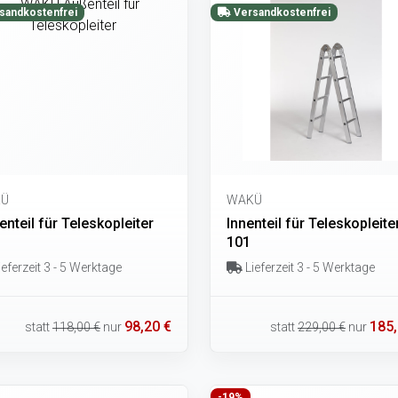
sandkostenfrei
Versandkostenfrei
Ü
WAKÜ
nteil für Teleskopleiter
Innenteil für Teleskopleite
101
eferzeit 3 - 5 Werktage
Lieferzeit 3 - 5 Werktage
98,20 €
185,
statt
118,00 €
nur
statt
229,00 €
nur
-19%