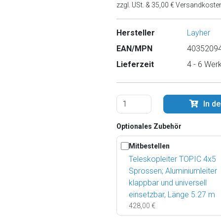
zzgl. USt. & 35,00 € Versandkoste
Hersteller
Layher
EAN/MPN
40352094
Lieferzeit
4 - 6 Wer
In d
Optionales Zubehör
Mitbestellen
Teleskopleiter TOPIC 4x5
Sprossen; Aluminiumleiter
klappbar und universell
einsetzbar, Länge 5.27 m
428,00 €