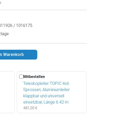
n
11926 / 1016175
ktage
en Warenkorb
Mitbestellen
Teleskopleiter TOPIC 4x6
Sprossen; Aluminiumleiter
klappbar und universell
einsetzbar, Länge 6.42 m
481,00 €