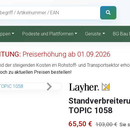
reppen
Podeste und Plattformen
Gerüste
BG Bau 
TUNG:
Preiserhöhung ab 01.09.2026
nd der steigenden Kosten im Rohstoff- und Transportsektor erhöht
noch zu aktuellen Preisen bestellen!
Standverbreiteru
TOPIC 1058
65,50 €
103,00 €
Sie 