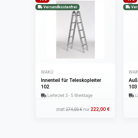
Versandkostenfrei
Ver
WAKÜ
WAK
Innenteil für Teleskopleiter
Auße
102
103
Lieferzeit 3 - 5 Werktage
Li
222,00 €
statt
274,00 €
nur