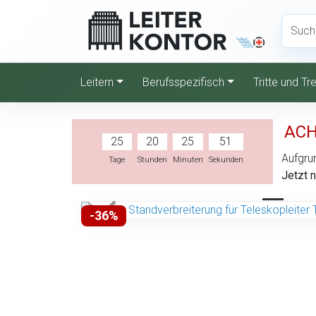
Leitern
Berufsspezifisch
Tritte und T
ACH
25
20
25
50
Aufgru
Tage
Stunden
Minuten
Sekunden
Jetzt 
-36%