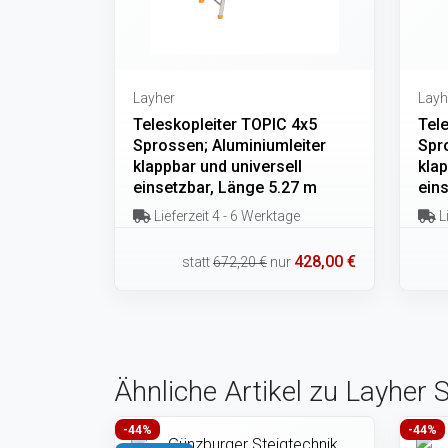
Layher
Layh
Teleskopleiter TOPIC 4x5
Tel
Sprossen; Aluminiumleiter
Spr
klappbar und universell
klap
einsetzbar, Länge 5.27 m
ein
Lieferzeit 4 - 6 Werktage
Li
428,00 €
statt
672,20 €
nur
Ähnliche Artikel zu Layher 
-44%
-44%