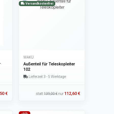
Versandkostenfrei
WAKÜ
r
Außenteil für Teleskopleiter
102
Lieferzeit 3 - 5 Werktage
50 €
112,60 €
statt
139,00 €
nur
-44%