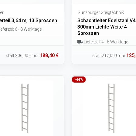
er
Günzburger Steigtechnik
erteil 3,64 m, 13 Sprossen
Schachtleiter Edelstahl V
300mm Lichte Weite 4
eferzeit 6 - 8 Werktage
Sprossen
Lieferzeit 4 - 6 Werktage
188,40 €
125,
statt
306,00 €
nur
statt
217,00 €
nur
-44%