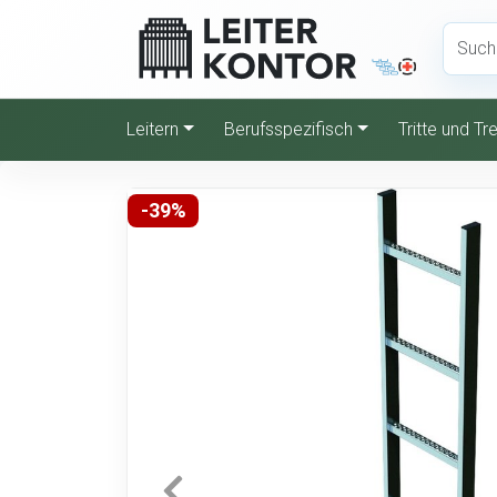
Leitern
Berufsspezifisch
Tritte und T
-39%