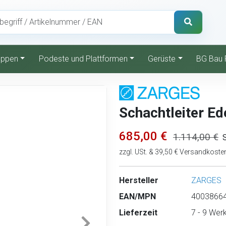
reppen
Podeste und Plattformen
Gerüste
BG Bau 
Schachtleiter Ed
685,00 €
1.114,00 €
zzgl. USt. & 39,50 € Versandkoste
Hersteller
ZARGES
EAN/MPN
40038664
Lieferzeit
7 - 9 Wer