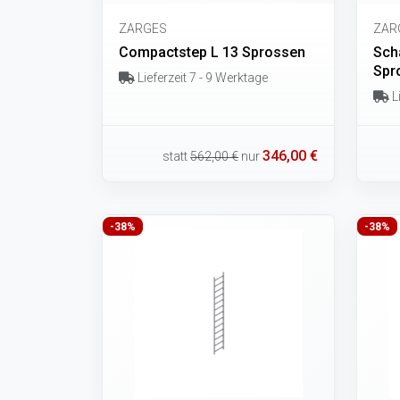
ZARGES
ZAR
Compactstep L 13 Sprossen
Scha
Spr
Lieferzeit 7 - 9 Werktage
Li
346,00 €
statt
562,00 €
nur
-38%
-38%