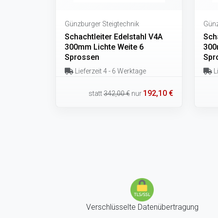
Günzburger Steigtechnik
Günz
Schachtleiter Edelstahl V4A
Scha
300mm Lichte Weite 6
300
Sprossen
Spr
Lieferzeit 4 - 6 Werktage
Li
192,10 €
statt
342,00 €
nur
Verschlüsselte Datenübertragung