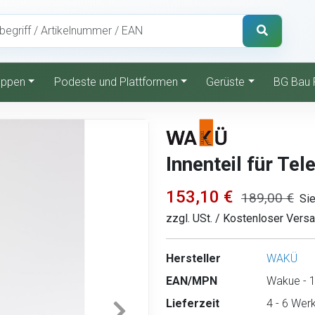
reppen
Podeste und Plattformen
Gerüste
BG Bau 
Innenteil für Tel
153,10 €
189,00 €
Sie
zzgl. USt. / Kostenloser Vers
Hersteller
WAKÜ
EAN/MPN
Wakue - 1
Lieferzeit
4 - 6 Wer