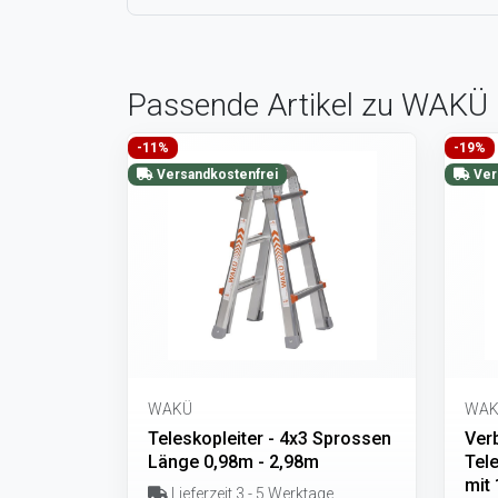
Passende Artikel zu WAKÜ In
-11%
-19%
Versandkostenfrei
Ver
WAKÜ
WAK
Teleskopleiter - 4x3 Sprossen
Verb
Länge 0,98m - 2,98m
Tele
mit
Lieferzeit 3 - 5 Werktage