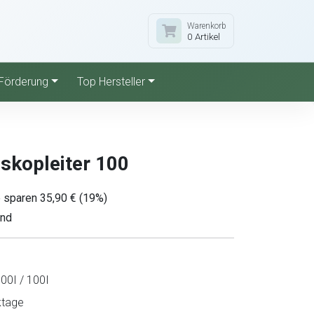
Warenkorb
0 Artikel
Förderung
Top Hersteller
eskopleiter 100
 sparen 35,90 € (19%)
and
00I / 100I
ktage