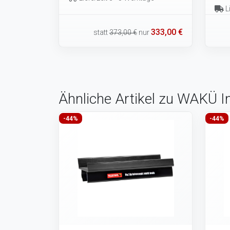
Li
333,00 €
statt
373,00 €
nur
Ähnliche Artikel zu WAKÜ In
-44%
-44%