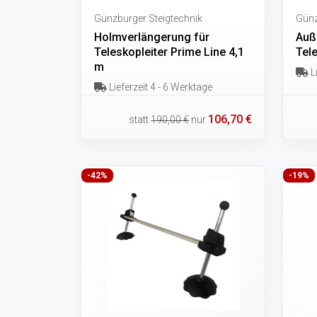
Günzburger Steigtechnik
Günz
Holmverlängerung für
Auß
Teleskopleiter Prime Line 4,1
Tele
m
Li
Lieferzeit 4 - 6 Werktage
106,70 €
statt
190,00 €
nur
-42%
-19%