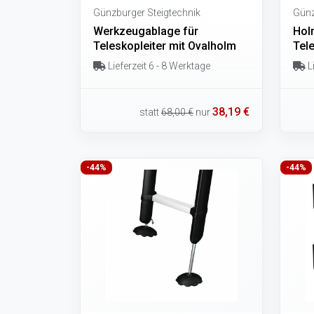
Günzburger Steigtechnik
Günz
Werkzeugablage für
Hol
Teleskopleiter mit Ovalholm
Tele
Lieferzeit 6 - 8 Werktage
Li
38,19 €
statt
68,00 €
nur
-44%
-44%