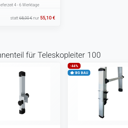
eferzeit 4 - 6 Werktage
55,10 €
statt
68,00 €
nur
nenteil für Teleskopleiter 100
-44%
BG BAU