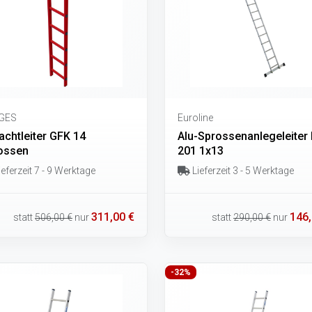
GES
Euroline
achtleiter GFK 14
Alu-Sprossenanlegeleiter 
ossen
201 1x13
eferzeit 7 - 9 Werktage
Lieferzeit 3 - 5 Werktage
311,00 €
146,
statt
506,00 €
nur
statt
290,00 €
nur
-32%