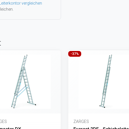
Leiterkontor vergleichen
leichen.
t
-37%
GES
ZARGES