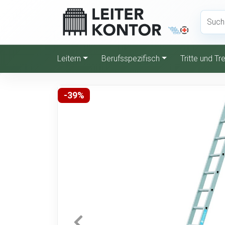
Leitern
Berufsspezifisch
Tritte und T
-39%