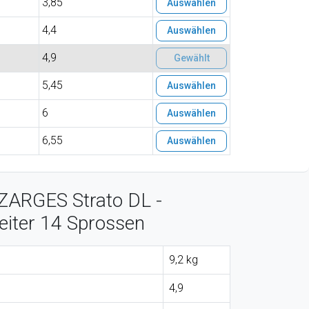
3,85
Auswählen
4,4
Auswählen
4,9
Gewählt
5,45
Auswählen
6
Auswählen
6,55
Auswählen
ZARGES Strato DL -
eiter 14 Sprossen
9,2 kg
4,9