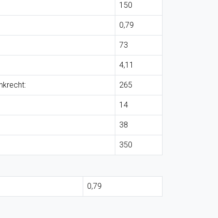
150
0,79
73
4,11
nkrecht:
265
14
38
350
0,79