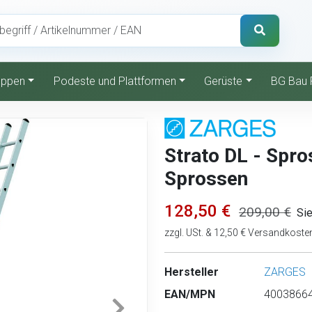
reppen
Podeste und Plattformen
Gerüste
BG Bau 
Strato DL - Spro
Sprossen
128,50 €
209,00 €
Sie
zzgl. USt. & 12,50 € Versandkoste
Hersteller
ZARGES
EAN/MPN
40038664