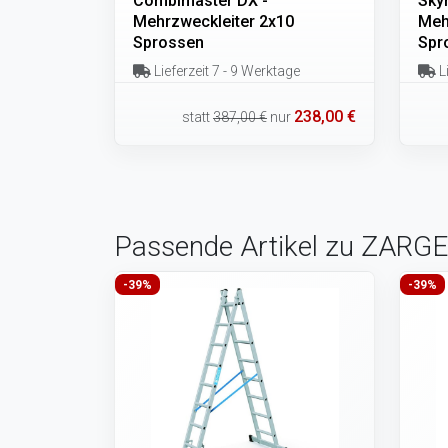
Combimaster DX -
Sky
Mehrzweckleiter 2x10
Meh
Sprossen
Spr
Lieferzeit 7 - 9 Werktage
Li
238,00 €
statt
387,00 €
nur
Passende Artikel zu ZARGES
-39%
-39%