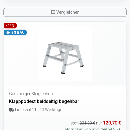
Vergleichen
-44%
BG BAU
Günzburger Steigtechnik
Klapppodest beidseitig begehbar
Lieferzeit 11 - 13 Werktage
129,70 €
statt
231,00 €
nur
Möglicher Fördervorteil 64,85 €